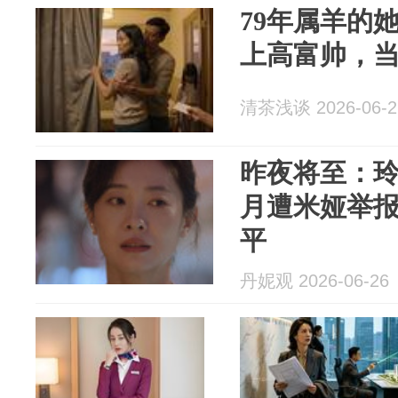
79年属羊的
上高富帅，
清茶浅谈 2026-06-2
昨夜将至：
月遭米娅举
平
丹妮观 2026-06-26