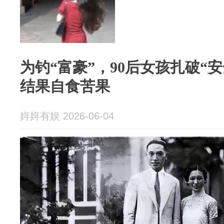
为钓“富豪”，90后女孩扎破“
结果自食苦果
姩姩有娱 2026-06-04