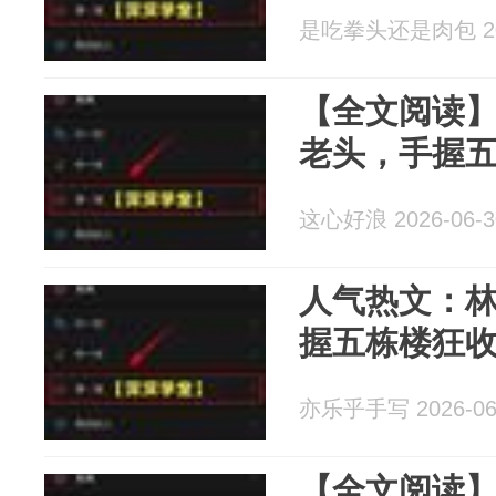
是吃拳头还是肉包 202
【全文阅读】
老头，手握
这心好浪 2026-06-3
人气热文：林
握五栋楼狂
亦乐乎手写 2026-06
【全文阅读】