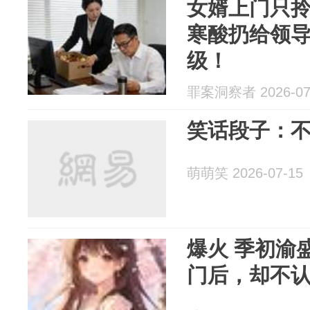
女婿上门只
寒酸扔给领
级！
罪案洞察者 2026-07
笑话段子：
萌萌笑 2026-07-15
爆火 季初渝盛安夏《闺蜜投胎豪
门后，却不