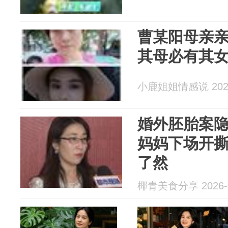
曹某阳母亲
其母必有其
小鹿姐姐情感说 2026
婚外胚胎案
妈妈下场开
了然
椰青美食分享 2026-0