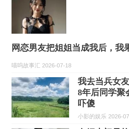
网恋男友把姐姐当成我后，我
喵呜故事汇 2026-07-18
我去当兵女
8年后同学聚
吓傻
小影的娱乐 2026-07