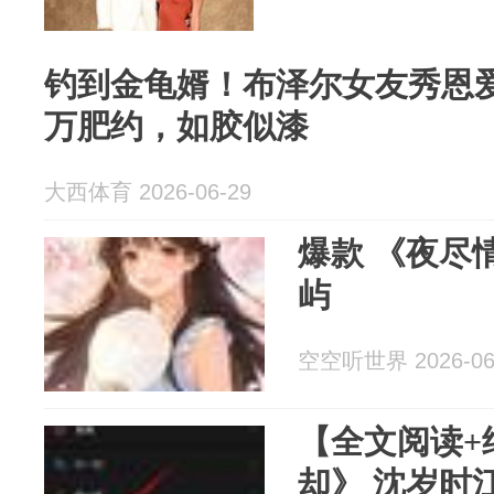
钓到金龟婿！布泽尔女友秀恩爱，
万肥约，如胶似漆
大西体育 2026-06-29
爆款 《夜尽
屿
空空听世界 2026-06
【全文阅读+
却》 沈岁时