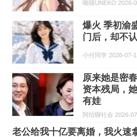
呦猫UNEKO 2026-0
爆火 季初渝盛安夏《闺蜜投胎豪
门后，却不
小付同学 2026-07-1
原来她是密
资本残局，
有娃
阿绐聊社会 2026-07
老公给我十亿要离婚，我火速