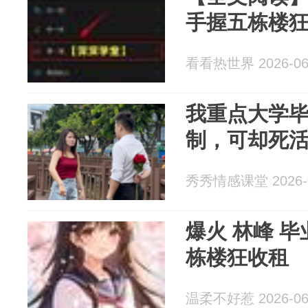
手握五栋楼
看看热世界 2026-06
我重点大学
制，可却死
秀秀情感课堂 2026-0
爆火 林峰 毕业变老头，手握五
栋楼狂收租
温柔不好惹 2026-06