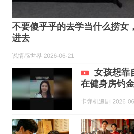
不要傻乎乎的去学当什么捞女
进去
说情感世界 2026-06-21
女孩想靠
在健身房钓
卡弹机追剧 2026-06