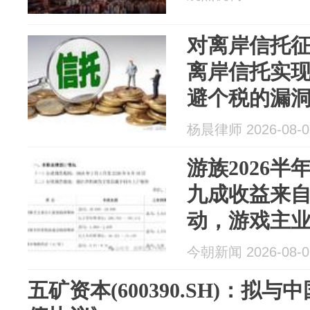
对离岸信托
离岸信托实
避个税的漏
杨晨律师 2026-08-0
游族2026半
九成收益来
动，游戏主业
体IP短期难
今朝新闻 2026-08-0
五矿资本(600390.SH)：拟