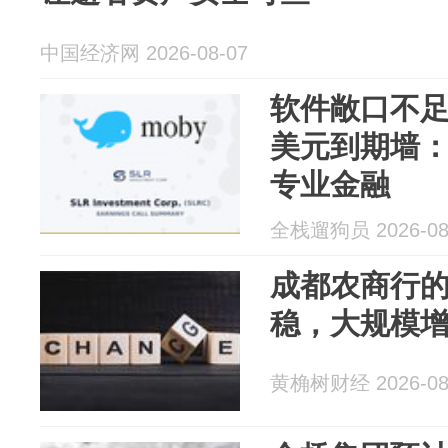
中国经济网 2026-08-07
软件敞口不足1
美元到期墙
专业金融
全栈遛狗员 2026-08
成都农商行
稳，大规模增
黄桷树财经 2026-08