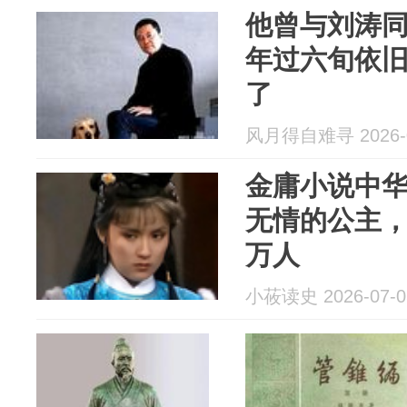
他曾与刘涛同
年过六旬依
了
风月得自难寻 2026-0
金庸小说中
无情的公主
万人
小莜读史 2026-07-0