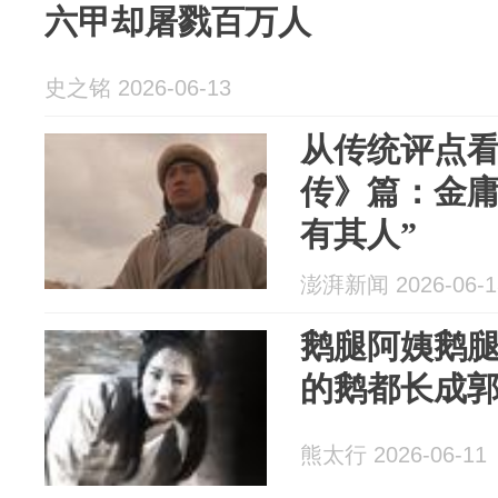
六甲却屠戮百万人
史之铭 2026-06-13
从传统评点
传》篇：金庸
有其人”
澎湃新闻 2026-06-1
鹅腿阿姨鹅
的鹅都长成
熊太行 2026-06-11