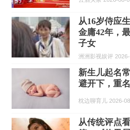
从16岁侍应
金庸42年，
子女
洲洲影视娱评 2026-0
新生儿起名常
避开下，重
枕边聊育儿 2026-08
从传统评点