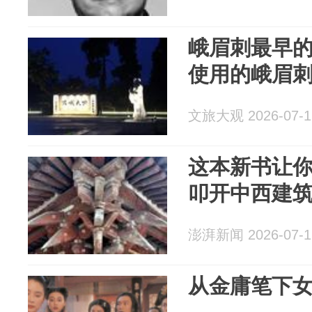
峨眉刺最早
使用的峨眉
文旅大观 2026-07-1
这本新书让
叩开中西建
澎湃新闻 2026-07-1
从金庸笔下