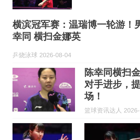
横滨冠军赛：温瑞博一轮游！
幸同 横扫金娜英
乒烧泳球 2026-08-04
陈幸同横扫
对手进步，
场！
篮球资讯达人 2026-0