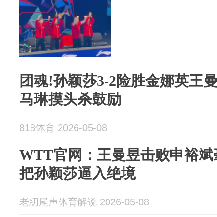
团魂!孙颖莎3-2险胜金娜英王
马琳摸头杀鼓励
818体育 2026-05-08
WTT官网：王曼昱击败申裕斌
把孙颖莎逼入绝境
老糿尾声体育解说 2026-05-08