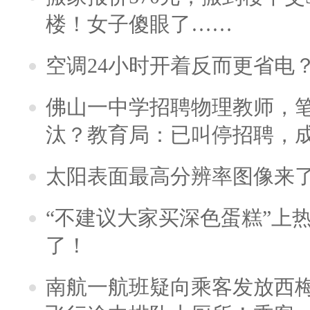
楼！女子傻眼了……
空调24小时开着反而更省电
佛山一中学招聘物理教师，笔
汰？教育局：已叫停招聘，
太阳表面最高分辨率图像来
“不建议大家买深色蛋糕”上
了！
南航一航班疑向乘客发放西