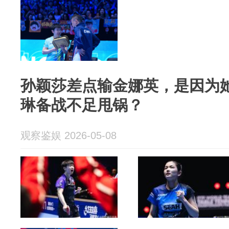
孙颖莎差点输金娜英，是因为她
琳备战不足甩锅？
观察鉴娱 2026-05-08