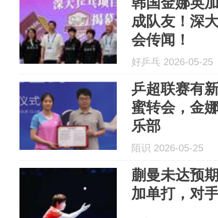
韩国金娜英
成队友！深大
会传闻！
好乒乓 2026-05-25
乒超联赛有
蜜转会，金娜
乐部
陌识 2026-05-25
蒯曼未达预
加单打，对