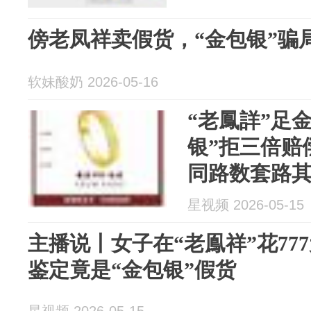
傍老凤祥卖假货，“金包银”骗
软妹酸奶 2026-05-16
“老鳳詳”足
银”拒三倍赔
同路数套路
已对店铺做
星视频 2026-05-15
行为符合欺
主播说丨女子在“老鳯祥”花77
鉴定竟是“金包银”假货