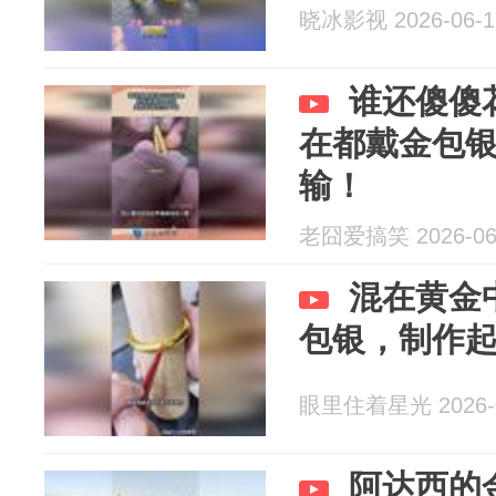
晓冰影视 2026-06-1
谁还傻傻
在都戴金包
输！
老囧爱搞笑 2026-06
混在黄金
包银，制作
眼里住着星光 2026-0
阿达西的