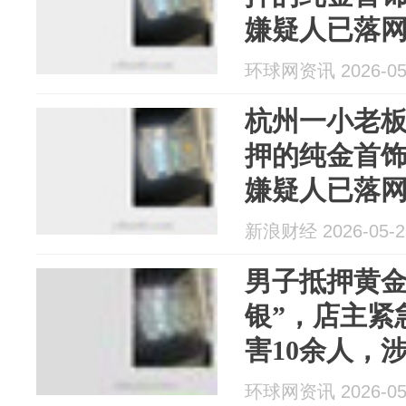
嫌疑人已落
环球网资讯 2026-05
杭州一小老
押的纯金首饰
嫌疑人已落
浙
新浪财经 2026-05-2
男子抵押黄金
银”，店主紧
害10余人，
人邓某已被
环球网资讯 2026-05