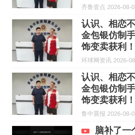
齐鲁壹点 2026-08-0
认识、相恋
金包银仿制
饰变卖获利
已被刑拘
环球网资讯 2026-08
认识、相恋
金包银仿制
饰变卖获利
已被刑拘
鲁中晨报 2026-08-0
脑补了一