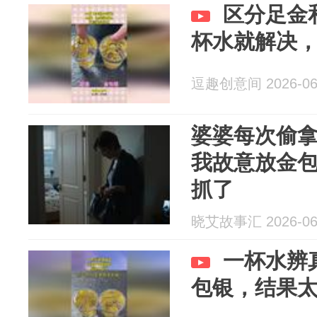
区分足金
杯水就解决
逗趣创意间 2026-06
婆婆每次偷
我故意放金
抓了
晓艾故事汇 2026-06
一杯水辨
包银，结果