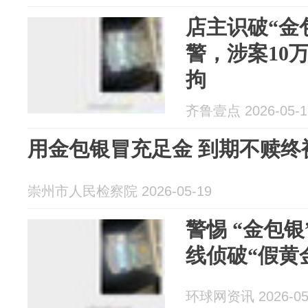
店主识破“金
警，涉案10
拘
齐鲁壹点 2026-05-1
用金包银冒充足金 到期不赎终
崇州市人民检察院 2026-05-19
警惕 “金包银
线侦破“假黄
环球网资讯 2026-05