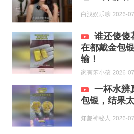
白浅娱乐聊 2026-07
谁还傻傻
在都戴金包
输！
家有笨小孩 2026-07
一杯水辨
包银，结果
知趣神秘人 2026-07