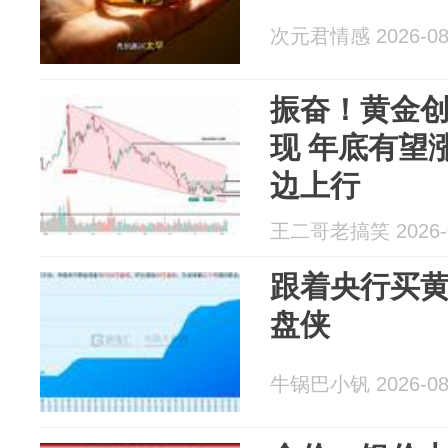
次元君情感 2026-08
振奋！黄金创
现 年底有望涨
边上行
王二哥老搞笑 2026-0
跟着央行买
盘侠
牛锅巴小钒 2026-08