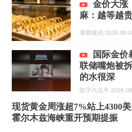
金价大涨
麻：越等越
掌闻视讯 2026-08-0
国际金价
联储嘴炮被
的水很深
陈宇六点半 2026-08
现货黄金周涨超7%站上4300
霍尔木兹海峡重开预期提振