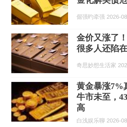
倔强旳牵强 2026-08
金价又涨了！
很多人还陷在
奇思妙想生活家 2026
黄金暴涨7%
牛市未至，4
高
白浅娱乐聊 2026-08