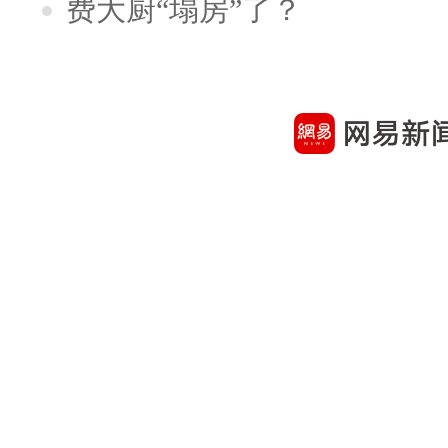
费大厨“塌房”了？