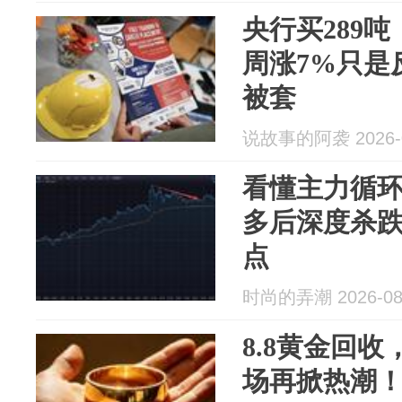
央行买289
周涨7%只是
被套
说故事的阿袭 2026-0
看懂主力循
多后深度杀跌，
点
时尚的弄潮 2026-08
8.8黄金回
场再掀热潮