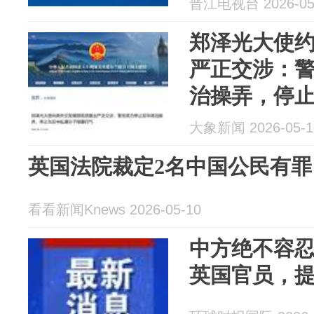
晋江电视台 2026-05
分子撑腰打
郑泽光大使
严正交涉：
治操弄，停
腰打气
大象新闻 2026-05-1
英国法院裁定2名中国公民有罪
看看新闻Knews 2026-05-10
中方绝不容
英国官员，