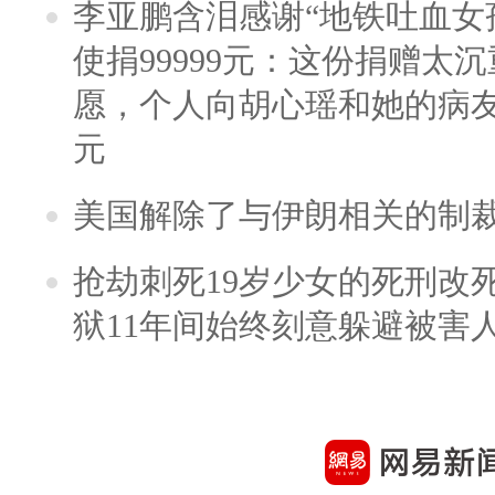
李亚鹏含泪感谢“地铁吐血女
使捐99999元：这份捐赠太
愿，个人向胡心瑶和她的病友之
元
美国解除了与伊朗相关的制
抢劫刺死19岁少女的死刑改
狱11年间始终刻意躲避被害