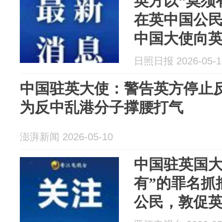
英方以“莫须
在英中国公
中国大使向
日照日报 2026-05-1
中国驻英大使：警告英方停止
为反中乱港分子撑腰打气
澎湃新闻 2026-05-10
中国驻英国大
有”的罪名抓
公民，敦促
反华政治操