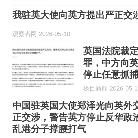
我驻英大使向英方提出严正交
观察者网 2026-05-10
英国法院裁定
罪，中方向
停止任意抓
民，任何损
极目新闻 2026-05-1
将遭到坚决
中国驻英国大使郑泽光向英外
正交涉，警告英方停止反华政
乱港分子撑腰打气