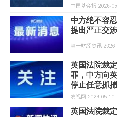
民，任何损
中国基金报 2026-05
将遭到坚决
中方绝不容
提出严正交
第一财经资讯 2026-0
英国法院裁定
罪，中方向
停止任意抓
民，任何损
农视网 2026-05-10
将遭到坚决
英国法院裁定