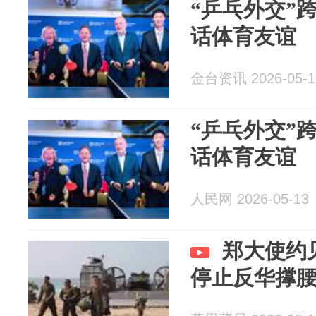
“乒乓外交”跨
话体育友谊
金台资讯 2026-05-1
“乒乓外交”跨
话体育友谊
人民网 2026-05-13
郑大使约
停止反华撑