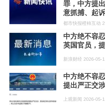
罪，中方提
意抓捕、起
止为反中乱
都市快报橙柿互动 202
中方绝不容
英国官员，
新浪财经 2026-05-1
中方绝不容
提出严正交
上观新闻 2026-05-1