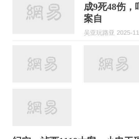
成9死48伤
案自
吴亚玩路亚 2025-11