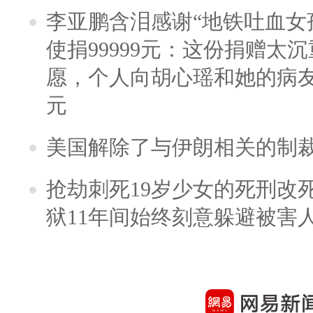
李亚鹏含泪感谢“地铁吐血女
使捐99999元：这份捐赠太
愿，个人向胡心瑶和她的病友之
元
美国解除了与伊朗相关的制
抢劫刺死19岁少女的死刑改
狱11年间始终刻意躲避被害