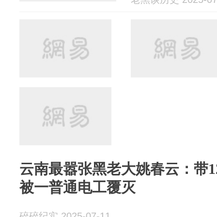
云南最嚣张黑老大姚春云：带1
被一普通电工覆灭
碎碎纪实 2025-07-11