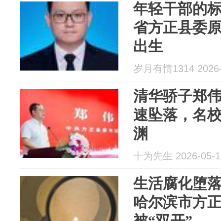
年轻干部的
省方正县委原
出生
岁月有情1314 2026-
清华骄子郑伟
速坠落，名
渊
十为先生 2026-05-1
生活腐化堕
哈尔滨市方
被“双开”