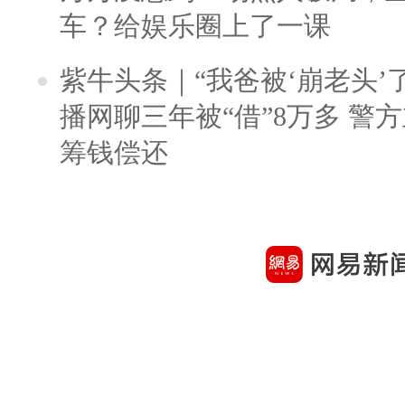
车？给娱乐圈上了一课
紫牛头条｜“我爸被‘崩老头’
播网聊三年被“借”8万多 警
筹钱偿还