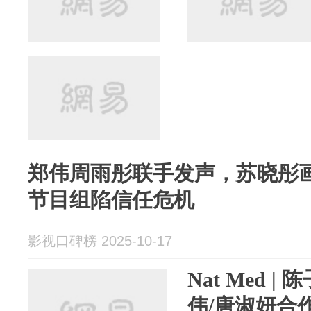
郑伟周雨彤联手发声，苏晓彤
节目组陷信任危机
影视口碑榜 2025-10-17
Nat Med |
伟/唐淑妍合