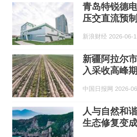
青岛特锐德
压交直流预
新浪财经 2026-06-1
新疆阿拉尔市
入采收高峰
中国日报网 2026-06
人与自然和
生态修复变