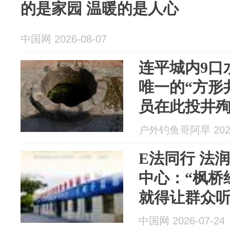
的是家园 温暖的是人心
中国网 2026-08-07
连平城内9口
唯一的“方形井
员在此投井
户外钓鱼哥阿旱 2026
E法同行 法
中心：“枫桥
就得让群众
得上
中国网 2026-07-24