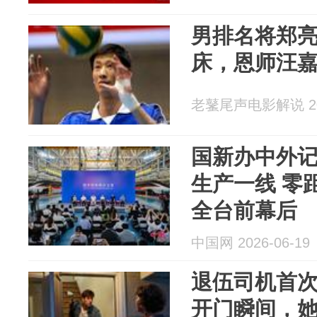
男排名将郑
床，恩师汪
老鼜尾声电影解说 202
国新办中外
生产一线 零
全台前幕后
中国网 2026-06-19
退伍司机首
开门瞬间，