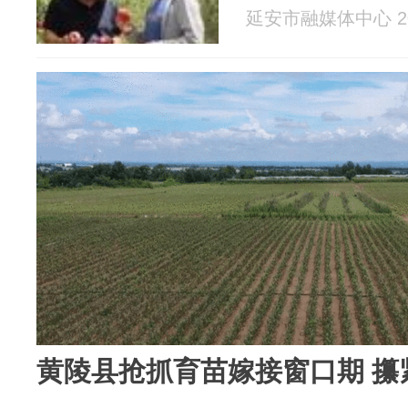
延安市融媒体中心 202
黄陵县抢抓育苗嫁接窗口期 攥