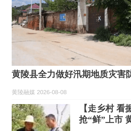
黄陵县全力做好汛期地质灾害
黄陵融媒 2026-08-08
【走乡村 看
抢“鲜”上市