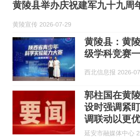
黄陵县举办庆祝建军九十九周
黄陵宣传 2026-07-29
黄陵县：黄
级学科竞赛
西北信息报 2026-07
郭柱国在黄
设时强调紧盯
调联动以更
提速提效
延安市融媒体中心 202