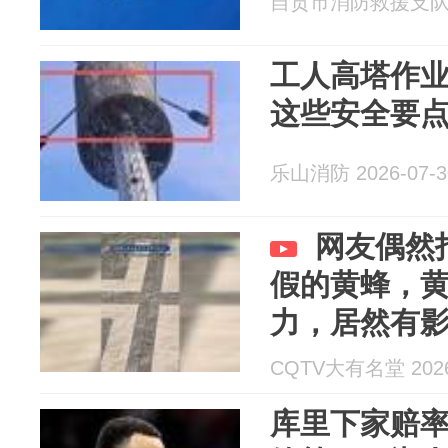
自贡市消防救援支队 20
工人高塔作业
这些安全要
乐山消防 2026-07-3
网友偶然
假的黄蜂，
力，居然有
CQTV大有名堂 2026
库里下家赔