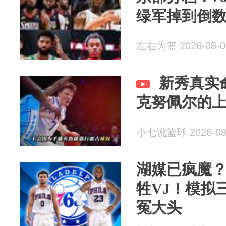
绿军掉到倒
左右为篮 2026-08-0
新秀真实
克努佩尔的
小七说篮球 2026-08
湖媒已疯魔
牲VJ！模拟
冤大头