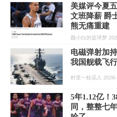
美媒评今夏
文班降薪 爵
熊无痛重建
颜小白的篮球梦 2026
电磁弹射加
我国舰载飞
村里一枝花人 2026-0
5年1.12亿
同，整整七
哈了