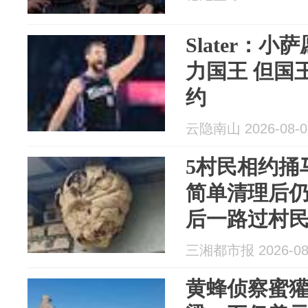
Slater：
力国王 但国
约
云隐南山 2026-08-0
5村民相约捅
简单清理后仍
后一路过村
院：捅蜂窝者
三湘都市报 2026-08
黄蜂侦察蜜獾