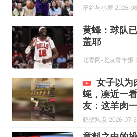
稻谷与小麦 2026-08
黄蜂：球队已
盖耶
北青网-北京青年报 20
女子以为
蝇，凑近一
友：这羊肉
鹤壁观点 2026-07-3
意料之中的