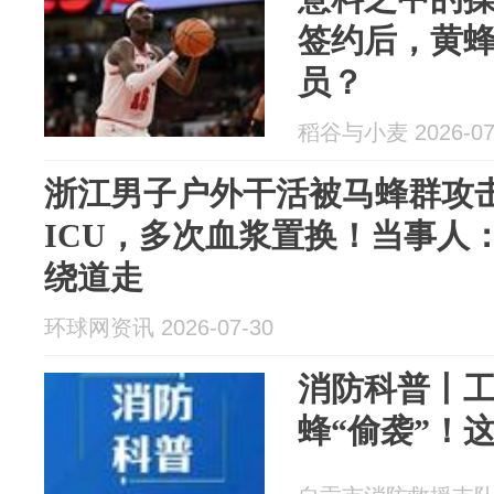
签约后，黄
员？
稻谷与小麦 2026-07
浙江男子户外干活被马蜂群攻
ICU，多次血浆置换！当事人
绕道走
环球网资讯 2026-07-30
消防科普丨
蜂“偷袭”！