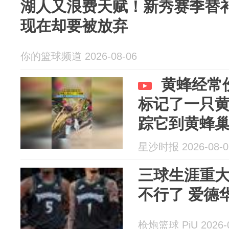
湖人又浪费天赋！新秀赛季替补
现在却要被放弃
你的篮球频道 2026-08-06
黄蜂经常
标记了一只
踪它到黄蜂
星沙时报 2026-08-0
三球生涯重大
不行了 爱德
枪炮篮球 PiU 2026-0