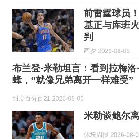
前雷霆球员
基正与库班
判
画夕 2026-08-05
布兰登·米勒坦言：看到拉梅洛
蜂，“就像兄弟离开一样难受”
甜度百分百21 2026-08-05
米勒谈鲍尔离
体坛周报 2026-08-0