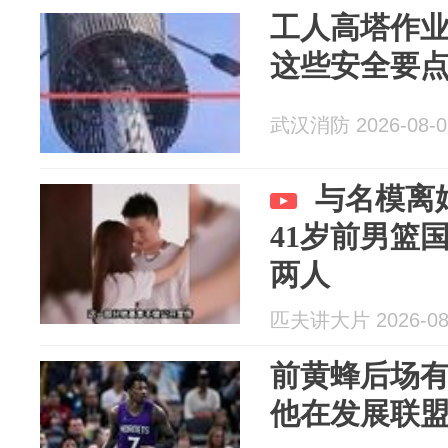
工人高塔作业
这些安全要
武汉消防 2026-08-0
与名模离
41岁前男篮
两人
匹夫讲大片 2026-08
前黄蜂后场
他在发展联