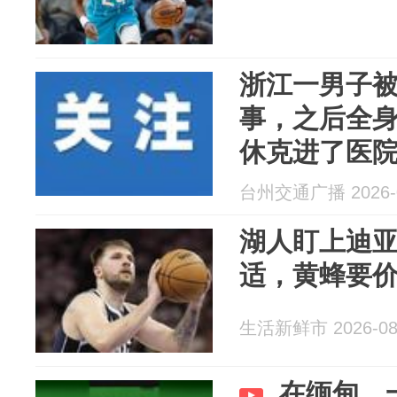
浙江一男子
事，之后全
休克进了医
想象中凶险
台州交通广播 2026-0
湖人盯上迪
适，黄蜂要
生活新鲜市 2026-08
在缅甸，