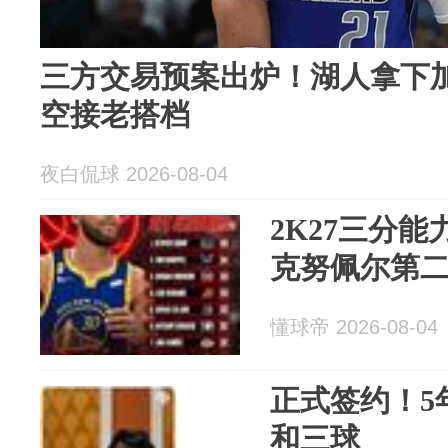
三方交易预案出炉！湖人拿下
空接老搭档
夜白侃球 2026-08-04
2K27三分
克努佩尔第
懂球帝 2026-08-04
正式签约！5年
和三球