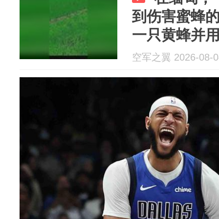
到伤害蜜蜂
一只黄蜂并
Armstro
空军之翼 2026-08-0
频