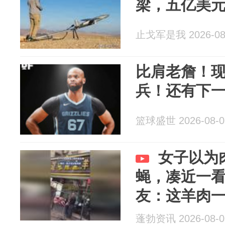
梁，五亿美
止戈军是我 2026-08
比肩老詹！现
兵！还有下
篮球盛世 2026-08-0
女子以为
蝇，凑近一
友：这羊肉
蓬勃资讯 2026-08-0