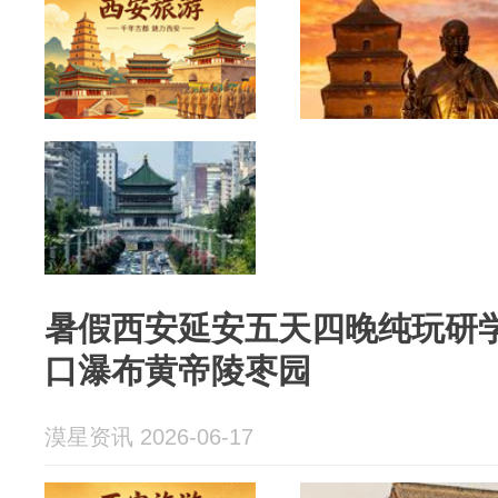
暑假西安延安五天四晚纯玩研
口瀑布黄帝陵枣园
漠星资讯 2026-06-17