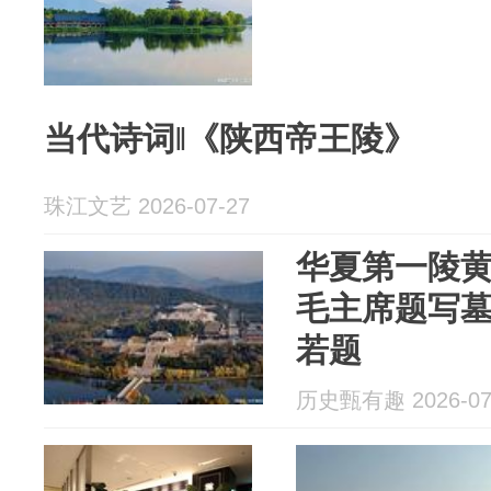
当代诗词‖《陕西帝王陵》
珠江文艺 2026-07-27
华夏第一陵
毛主席题写
若题
历史甄有趣 2026-07