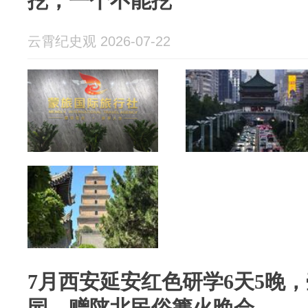
挖，一个不能挖
云霄纪史观 2026-07-22
7月西安延安红色研学6天5晚
园，赠陕北民俗篝火晚会