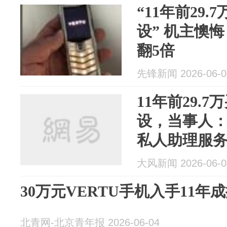
“11年前29
设” 机主懊
翻5倍
先锋新闻 2026-06-0
11年前29.
设，当事人
私人助理服
兴，别人也
大风新闻 2026-06-0
品牌方的回
30万元VERTU手机入手11年
北青网-北京青年报 2026-06-04