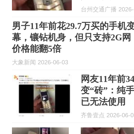
用；机主：
台州交通广播 2026-0
金，已翻5倍
男子11年前花29.7万买的手机
幕，镶钻机身，但只支持2G网
价格能翻5倍
大象新闻 2026-06-03
网友11年前3
变“砖”：纯
已无法使用
齐鲁壹点 2026-06-0