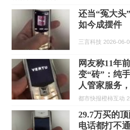
还当“冤大头
如今成摆件
三言科技 2026-06-0
网友称11年
变“砖”：纯
人管家服务，
用……“当初
都市快报橙柿互动 202
金，已翻5倍
29.7万买的
电话都打不通