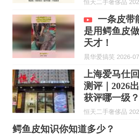
恒天二手奢侈品 2026
一条皮带
是用鳄鱼皮
天才！
晨华爱搞笑 2026-07
上海爱马仕回收
测评｜202
获评哪一级
恒天二手奢侈品 2026
鳄鱼皮知识你知道多少？