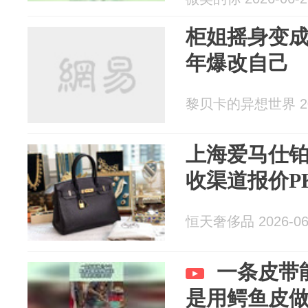
柜姐摇身变成
年爆改自己
黎贝卡的异想世界 202
上海爱马仕
收渠道报价P
恒天奢侈品 2026-06
一条皮带
是用鳄鱼皮