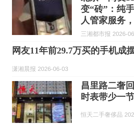
变“砖”：纯
人管家服务，
用；机主：
三湘都市报 2026-06
金，已翻5倍
网友11年前29.7万买的手机成
潇湘晨报 2026-06-03
昌里路二奢
时表带少一
恒天二手奢侈品 2026