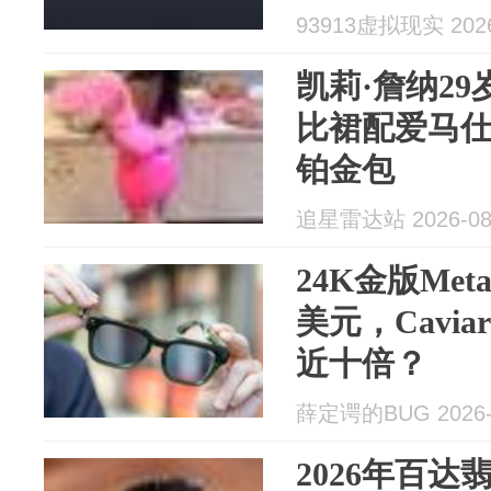
93913虚拟现实 2026
凯莉·詹纳2
比裙配爱马
铂金包
追星雷达站 2026-08
24K金版Met
美元，Cavi
近十倍？
薛定谔的BUG 2026-
2026年百