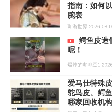
指南：如何
腕表
珈游世界 2026-08-0
鳄鱼皮造
呢！
爆炸的咖啡豆1 2026-
爱马仕特殊
鸵鸟皮、鳄
哪家回收机