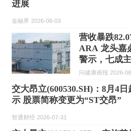
进展
金融界 2026-08-03
营收暴跌82.
ARA 龙头
警示，七成
控重击
问健康画报 2026-08
交大昂立(600530.SH)：8
示 股票简称变更为“ST交昂”
智通财经 2026-07-31