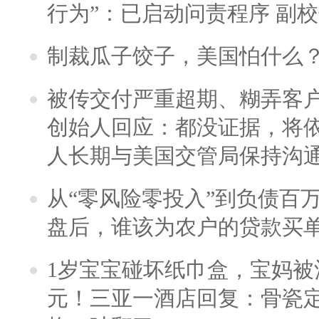
行为”：已启动问责程序 副
制裁瓜子饺子，美国怕什么
被传交付严重超期、糊弄客
创始人回应：都没证据，将依
人长期与美国交管局保持沟通
从“零风险零投入”到负债百
盘后，谁该为农户的贷款买
1岁宝宝碰坏纸巾盒，宝妈被酒
元！三亚一酒店回复：骨瓷