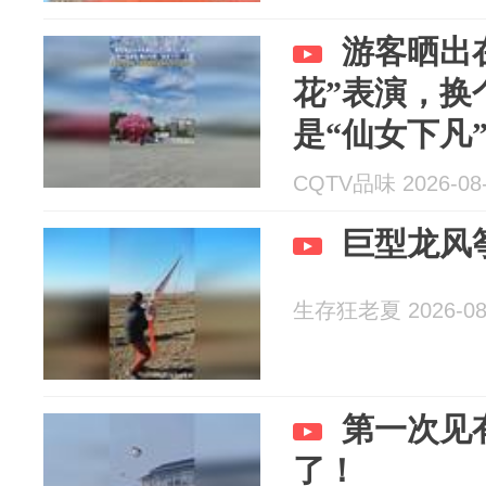
游客晒出
花”表演，换
是“仙女下凡
CQTV品味 2026-08
巨型龙风
生存狂老夏 2026-08
第一次见
了！