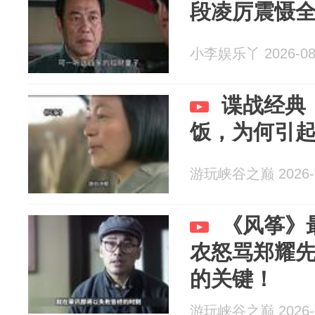
段凌厉震慑
小李娱乐丫 2026-08
谍战经典
饭，为何引
游玩峡谷之巅 2026-0
《风筝》
农怒骂郑耀
的关键！
游玩峡谷之巅 2026-0