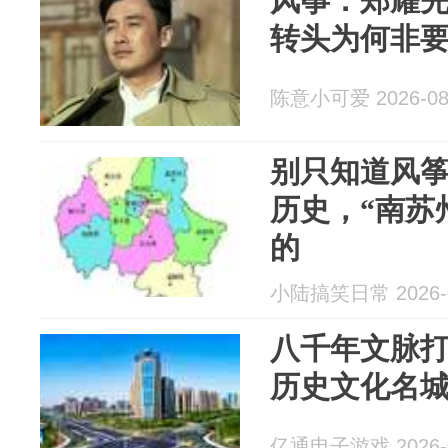
风筝：郑耀
转头为何非
陈意小可爱 2026-08
别只知道风筝！
历史，“南苏
的
小陆搞笑日常 2026-0
八千年文脉
历史文化名城
亿通电子游戏 2026-0