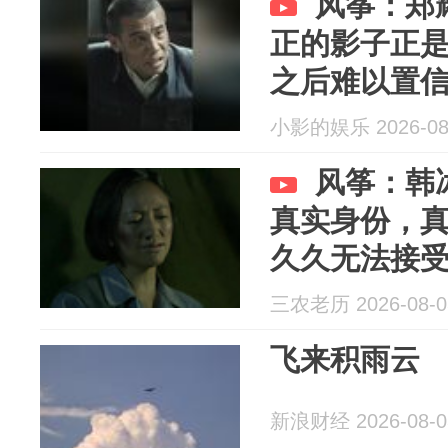
风筝：郑
正的影子正
之后难以置
小影的娱乐 2026-08
风筝：韩
真实身份，
久久无法接
三农老历 2026-08-0
飞来积雨云
新浪财经 2026-08-0