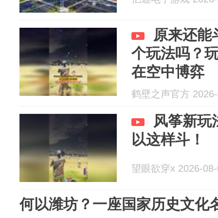
原来还能
个玩法吗？
在空中博弈
鹤壁之声官方 2026-0
风筝新玩
以这样斗！
望眼欲穿x 2026-08-
何以潍坊？一座国家历史文化名