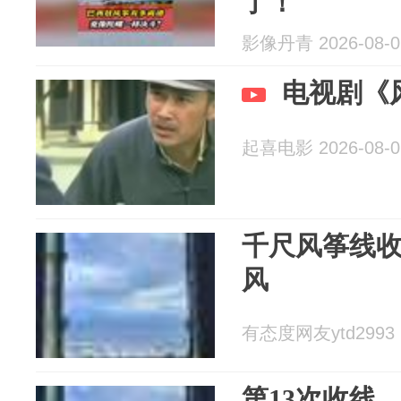
了！
影像丹青 2026-08-0
电视剧《
起喜电影 2026-08-0
千尺风筝线
风
有态度网友ytd2993 2
第13次收线