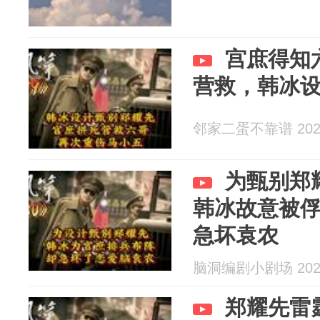
宫庶得知
营救，韩冰
邻家二蛋不靠谱 2026
为甄别郑
韩冰故意被
急坏袁农
脑洞编剧小剧场 2026
郑耀先雷