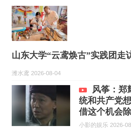
山东大学“云鸢焕古”实践团走
潍水鸢 2026-08-04
风筝：郑
统和共产党
借这个机会
小影的娱乐 2026-08