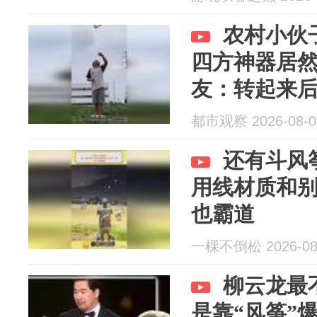
农村小伙
四方神器居
友：转起来
都市观察 2026-08-0
还有斗风
用线材质和
也霸道
一棵不倒松 2026-08
柳云龙最
是靠“风筝”