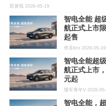
双簧线 2026-05-19
智电全能 超
航正式上市限时
起售
佟音bro 2026-05-19
智电全能超级
航正式上市，限
元起
懂车青年V 2026-05-
智电全能，超级