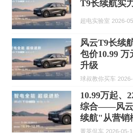
T9长续航实
超电实验室 2026-05
风云T9长续
包价10.99
升级
球叔教你买车 2026-0
10.99万起、2
综合——风云
续航"从营销
力
菁英侃车 2026-05-1