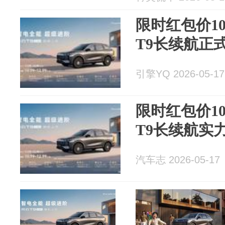
限时红包价10
T9长续航正
引擎YQ 2026-05-17
限时红包价10
T9长续航实
汽车志 2026-05-17