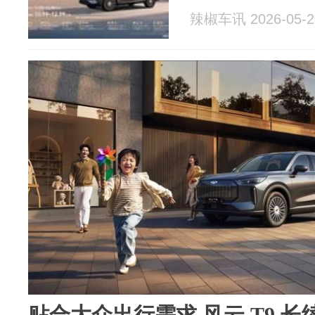
辣椒车讯 2026-05-2
贴合大众出行需求 风云 T9 长