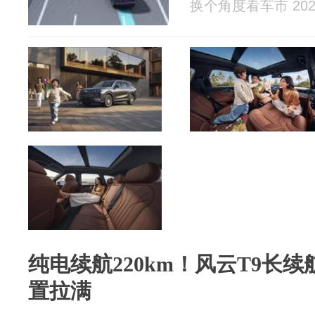
换个角度看车市 2026
纯电续航220km！风云T9长续航
置拉满