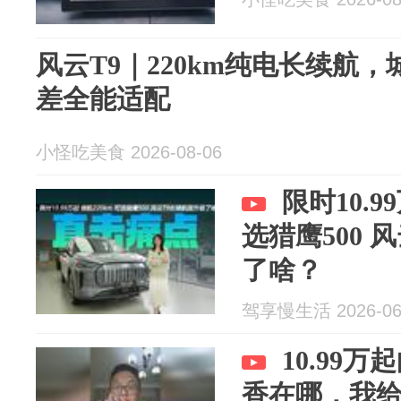
风云T9｜220km纯电长续航
差全能适配
小怪吃美食 2026-08-06
限时10.9
选猎鹰500 
了啥？
驾享慢生活 2026-06
10.99
香在哪，我