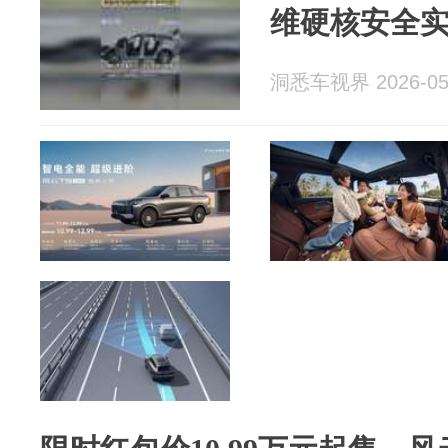
维硬核安全
洞悉车视界 2026-05