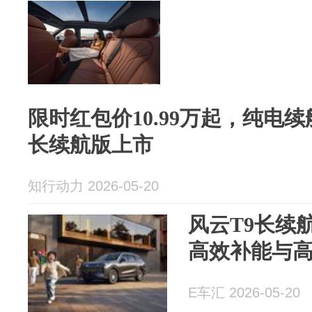
限时红包价10.99万起，纯电续航
长续航版上市
知行动力 2026-05-20
风云T9长续航
高效补能与
E车汇 2026-05-20