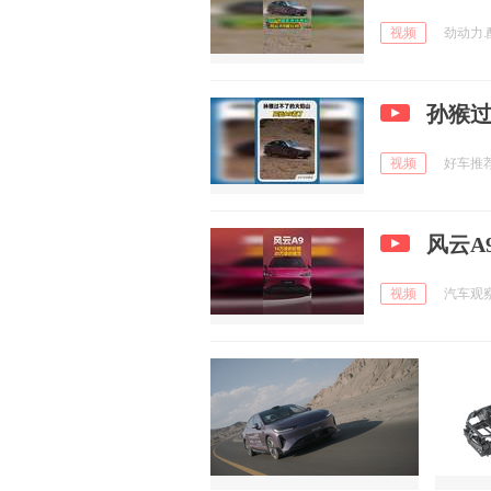
视频
劲动力.酷
孙猴过
视频
好车推荐官
风云A
视频
汽车观察A