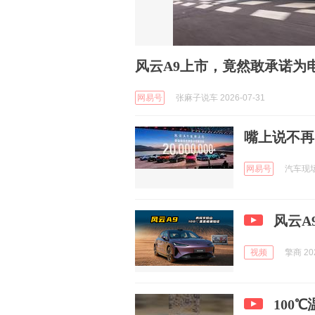
风云A9上市，竟然敢承诺为
网易号
张麻子说车 2026-07-31
嘴上说不再
网易号
汽车现场A
风云A
视频
擎商 202
100