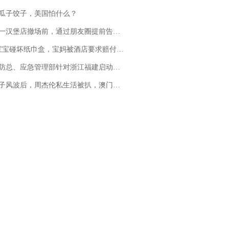
瓜子饺子，美国怕什么？
撤场前，通过朋友圈提前告知逐一退费，有顾客仅剩1元也全被退回，分文不少；顾客：言而有信，让人感动
坏纸巾盒，宝妈被酒店要求赔付924元！三亚一酒店回复：骨瓷定制！网友一查价格，吵翻了
总、应急管理部针对浙江福建启动防汛防台风四级应急响应
风波后，周杰伦私生活被扒，澳门输10亿传闻早已经水落石出