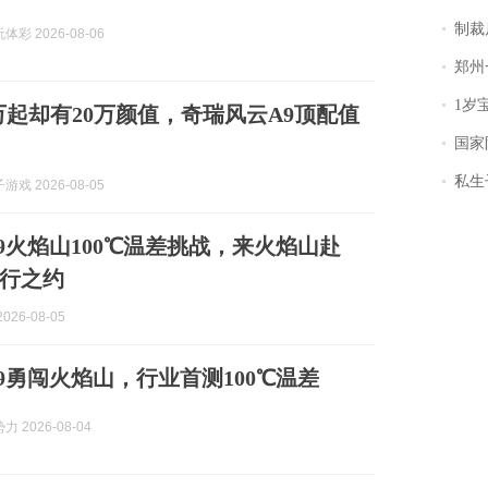
制裁
彩 2026-08-06
郑州一汉堡店
1岁宝宝碰
69万起却有20万颜值，奇瑞风云A9顶配值
国家防
私生子
戏 2026-08-05
9火焰山100℃温差挑战，来火焰山赴
行之约
026-08-05
9勇闯火焰山，行业首测100℃温差
 2026-08-04