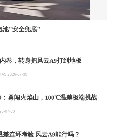
电池"安全兜底"
内卷，转身把风云A9打到地板
S 2026-07-30
9：勇闯火焰山，100℃温差极端挑战
6-07-30
℃温差连环考验 风云A9能行吗？