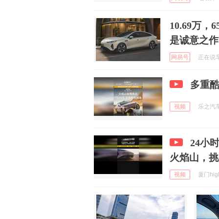
10.69万
是诚意之作
网易号
正在说车 
多重酷
视频
乐之汽车 
24小
火焰山，挑
视频
厦门high