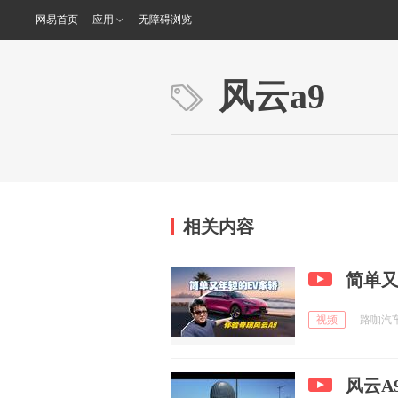
网易首页
应用
无障碍浏览
风云a9
相关内容
简单又
视频
路咖汽车 
风云A