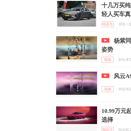
十几万买纯
轻人买车真
网易号
周哥一影视
杨紫同
姿势
视频
刺头体育 
风云A
视频
钟叔驾道 
10.99万
选择
网易号
电动邦 2