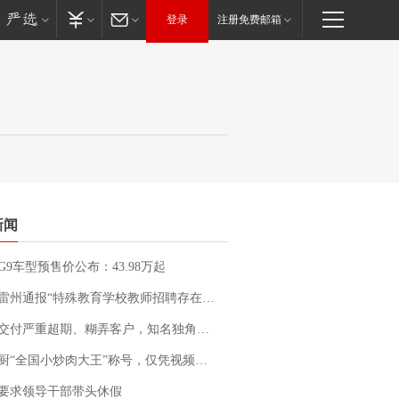
登录
注册免费邮箱
新闻
G9车型预售价公布：43.98万起
通报“特殊教育学校教师招聘存在违规行为”：已启动问责程序 副校长被停职
期、糊弄客户，知名独角兽车企创始人回应：都没证据，将依法采取措施，“本人长期与美国交管局保持沟通，对方表示肯定”
“全国小炒肉大王”称号，仅凭视频评出？中国烹饪协会回应
要求领导干部带头休假