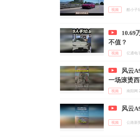
视频
酷小子玩体
10.
不值？
视频
亿通电子游
风云A
一场滚烫西
视频
南阳网 2
风云A
视频
公路新势力