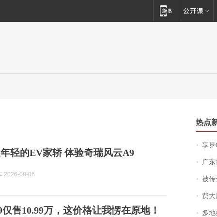
热点
享界
年轻的EV家轿 体验奇瑞风云A9
广东雷州
2026-08-06
被传交付严重超
费大厨
9仅售10.99万，这价格让我愣在原地！
多地