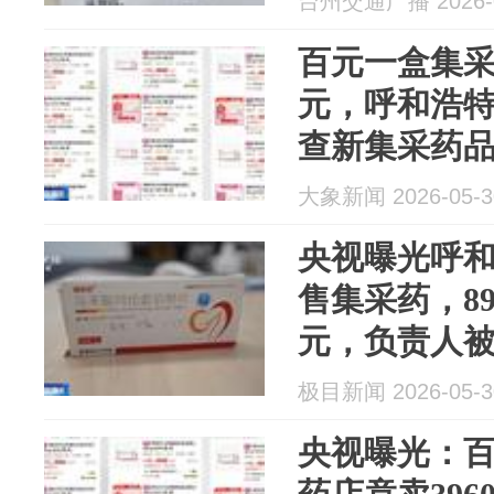
台州交通广播 2026-0
不过暂时缺
百元一盒集
元，呼和浩
查新集采药
况，约谈涉
大象新闻 2026-05-3
监管部门行
央视曝光呼
售集采药，89
元，负责人
新回应：该药
极目新闻 2026-05-3
不过暂时缺
央视曝光：