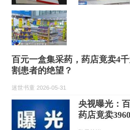
百元一盒集采药，药店竟卖4
割患者的绝望？
迷世书童 2026-05-31
央视曝光：
药店竟卖396