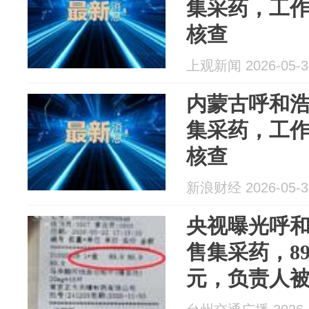
集采药，工
核查
上观新闻 2026-05-3
内蒙古呼和
集采药，工
核查
新浪财经 2026-05-3
央视曝光呼
售集采药，89
元，负责人
新回应：该药