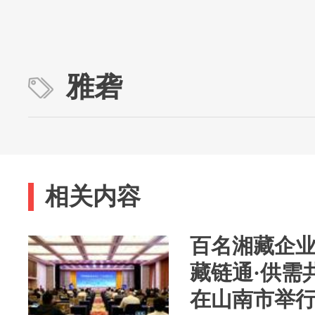
雅砻
相关内容
百名湘藏企业
藏链通·供需
在山南市举