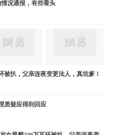
的情况通报，有些看头
万耳环被扒，父亲连夜变更法人，真坑爹！
合理质疑应得到回应
7岁女星戴230万耳环被扒，父亲连夜变