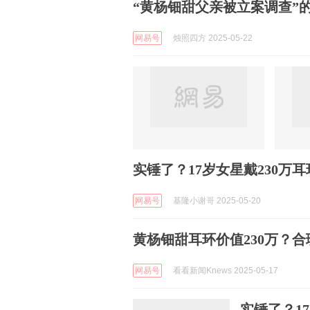
“黄杨钿甜父亲被立案调查”
网易号
烛照四方 2025-05-22
实锤了？17岁女星戴230
网易号
基隆小谢哥 2025-05-20
黄杨钿甜耳环价值230万？
网易号
看看新闻Knews 2025-05-17
实锤了？1