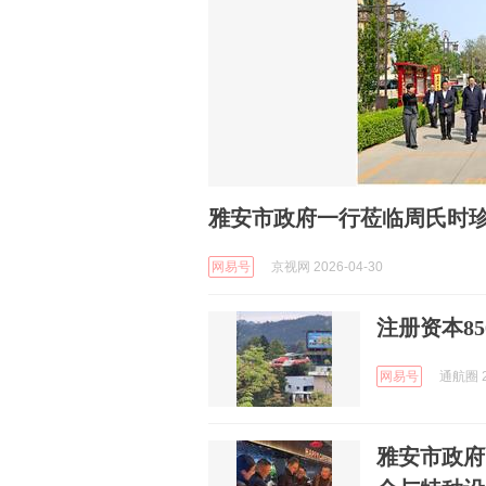
雅安市政府一行莅临周氏时
网易号
京视网 2026-04-30
注册资本8
网易号
通航圈 2
雅安市政府