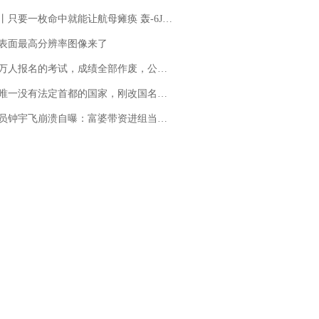
只要一枚命中就能让航母瘫痪 轰-6J实力有多强？
表面最高分辨率图像来了
万人报名的考试，成绩全部作废，公平么？
法定首都的国家，刚改国名，总统就邀请中国大使骑行绕了几乎整个国境线一圈，还曾两次到中国寻根
崩溃自曝：富婆带资进组当女主角，50多集短剧强加60余场吻戏......不敢得罪只能强忍