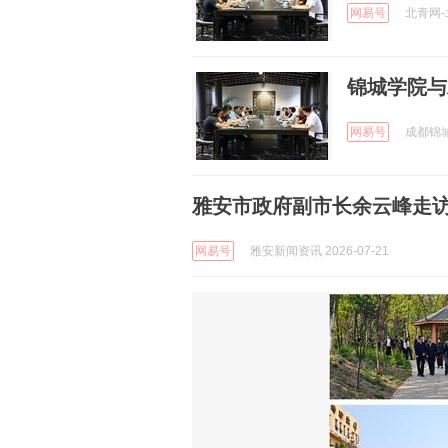
网易号
北青网-北
锦城学院与
网易号
成都锦城学
雅安市政府副市长余云峰走
网易号
雅安新闻资讯 2026-07-21