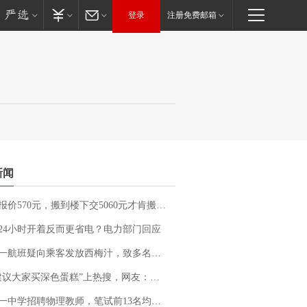
登录
注册免费邮箱
新闻
价570元，搬到楼下交5060元才肯搬上楼！女子傻眼了……
24小时开着反而更省电？电力部门回应
客发放西梅汁，致多名乘客在飞行途中排队上厕所！乘客：机上100多人只有2个厕所；客服回应：并非每架飞机都会发放西梅汁
建议大家买深色蛋糕”上热搜，网友：天塌了！
招聘物理教师，笔试前13名均遭淘汰？教育局：已叫停招聘，成立调查组全面核查