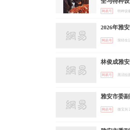
全与特种设
网易号
特种设备安
2026年
网易号
荥经生活网
林俊成雅安
网易号
黑沼拉面 
雅安市委副
网易号
微宝兴 2