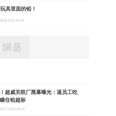
毒玩具里面的铅！
检测 2026-06-04
！超威关联厂黑幕曝光：逼员工吃
瞒住铅超标
大 2026-04-12