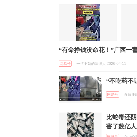
“有命挣钱没命花！”广西一
网易号
一丝不苟的法律人 2026-04-11
“不吃药不
网易号
直截评论 
比蛇毒还阴
害了数亿人