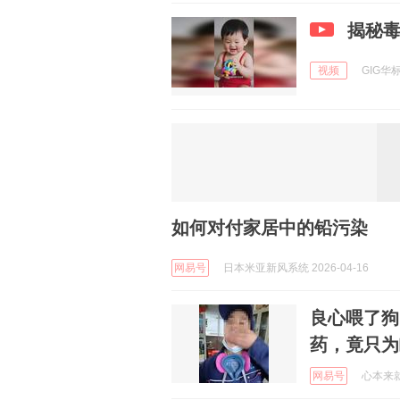
揭秘
视频
GIG华标
如何对付家居中的铅污染
网易号
日本米亚新风系统 2026-04-16
良心喂了狗
药，竟只为
网易号
心本来就不