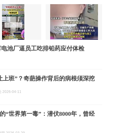
蓄电池厂逼员工吃排铅药应付体检
让上班”？奇葩操作背后的病根须深挖
2026-04-11
的“世界第一毒”：潜伏8000年，曾经