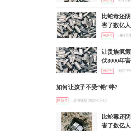
网易号
心中的麦田
比蛇毒还阴
害了数亿人
网易号
Hi科普啦
让贵族疯癫
伏8000年
网易号
鲸探所长 
如何让孩子不受“铅”绊?
网易号
威海晚报 2026-03-18
比蛇毒还阴
害了数亿人