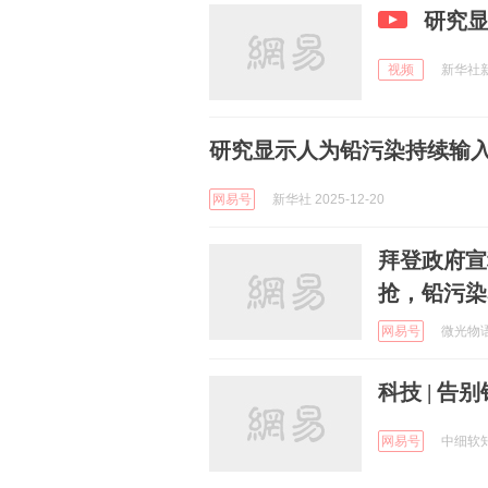
研究
视频
新华社新闻
研究显示人为铅污染持续输
网易号
新华社 2025-12-20
拜登政府宣
抢，铅污染
网易号
微光物语 
科技 | 
网易号
中细软知识