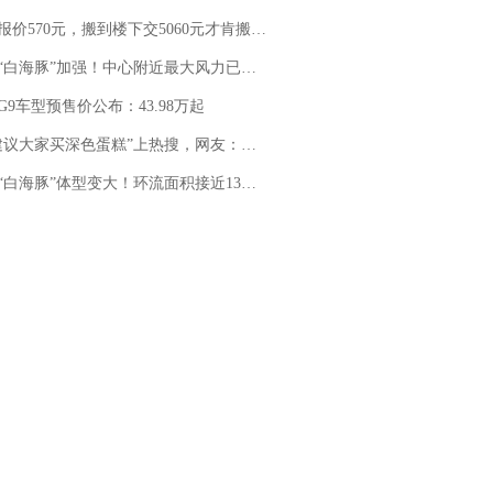
价570元，搬到楼下交5060元才肯搬上楼！女子傻眼了……
白海豚”加强！中心附近最大风力已达15级 最新研判
G9车型预售价公布：43.98万起
建议大家买深色蛋糕”上热搜，网友：天塌了！
白海豚”体型变大！环流面积接近13个浙江那么大