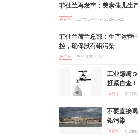
菲仕兰再发声：美素佳儿生
网易号
21世纪经济报道 2026-07-29
菲仕兰荷兰总部：生产运营
控，确保没有铅污染
网易号
财经网 2026-07-29
工业隐瞒 
赶紧自查！
网易号
浪子阿邴聊
不要直接喝
铅污染
网易号
历史的游荡