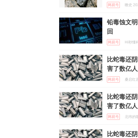
网易号
瞻史 202
铅毒蚀文明
回
网易号
Hi秒懂科
比蛇毒还阴
害了数亿人
网易号
桑启红原 
比蛇毒还阴
害了数亿人
网易号
北纬的咖啡
比蛇毒还阴