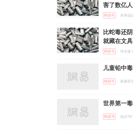
害了数亿人
网易号
米果说识 
比蛇毒还阴
就藏在文具
网易号
伴史缘 2
儿童铅中毒
网易号
家庭医学 
世界第一毒
网易号
知识TNT 