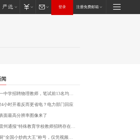
登录
注册免费邮箱
新闻
招聘物理教师，笔试前13名均遭淘汰？教育局：已叫停招聘，成立调查组全面核查
24小时开着反而更省电？电力部门回应
表面最高分辨率图像来了
通报“特殊教育学校教师招聘存在违规行为”：已启动问责程序 副校长被停职
“全国小炒肉大王”称号，仅凭视频评出？中国烹饪协会回应