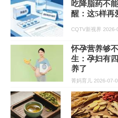
吃降脂药不
醒：这5样再
CQTV新视界 2026-0
怀孕营养够
生：孕妇有
养了
菁妈育儿 2026-07-0