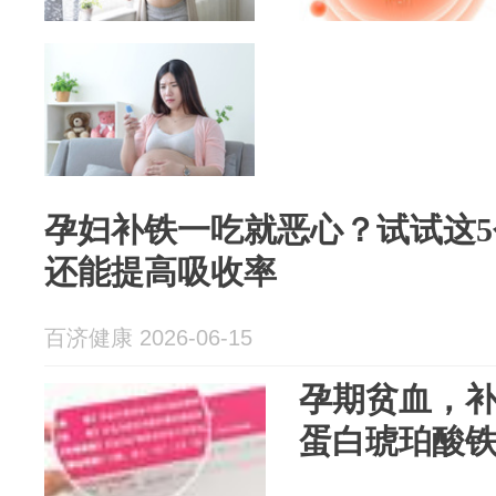
孕妇补铁一吃就恶心？试试这
还能提高吸收率
百济健康 2026-06-15
孕期贫血，
蛋白琥珀酸铁