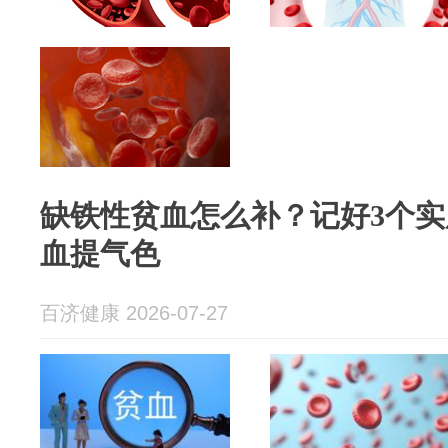
缺铁性贫血怎么补？记好3个
血提气色
百济健康 2026-07-27