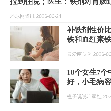
拉到住院；医生：铁剂对胃肠
环球网资讯 2026-06-24
补铁剂性价
铁和血红素
最爱南瓜粥 2026-06
10个女生7
好，小毛病容
橙子说说咱家娃 2026