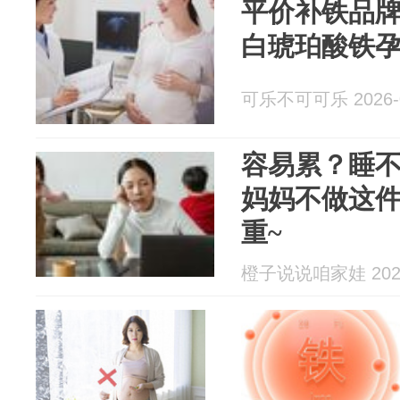
平价补铁品
白琥珀酸铁
可乐不可可乐 2026-0
容易累？睡
妈妈不做这
重~
橙子说说咱家娃 2026