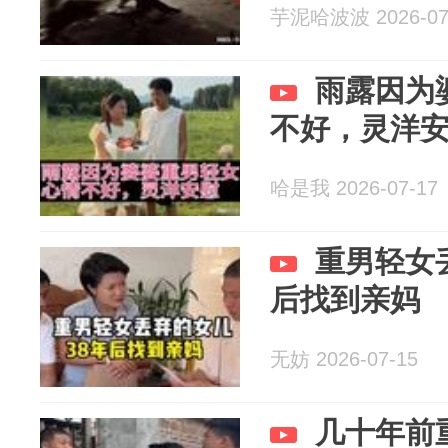
芋泥哈波波 2026-07
雨露因为
不好，灵洋
哈是我 2026-07-17
重男轻女
后找到亲妈
无妨 2026-07-15
几十年前