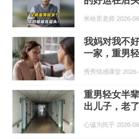
的好运在后
米哈里老师 2026-06
我妈对我不
一家，重男
秀秀情感课堂 2026-0
重男轻女半
出儿子，老
心诚为民乎 2026-06