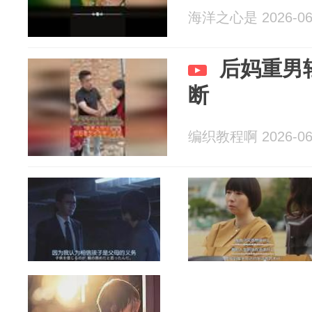
海洋之心是 2026-06
后妈重男
断
编织教程啊 2026-06