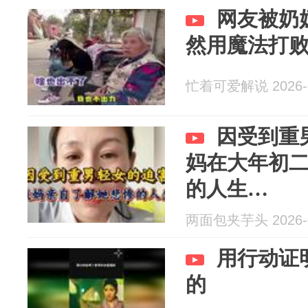
网友被奶
然用魔法打败
忙着可爱解说 2026-0
因受到重
妈在大年初
的人生…
两面包夹芋头 2026-0
用行动证
的