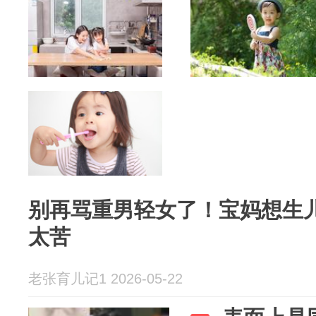
别再骂重男轻女了！宝妈想生
太苦
老张育儿记1 2026-05-22