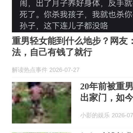
重男轻女能到什么地步？网友
法，自己有钱了就行
解读热点事件 2026-07-27
20年前被重
出家门，如
小影的娱乐 2026-07