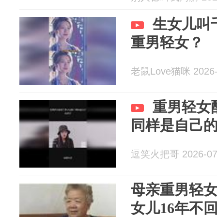
生女儿叫
重男轻女？
老鼠Love猫咪 2026-
重男轻女
同样是自己
逗笑火把哥 2026-07
母亲重男轻
女儿16年不