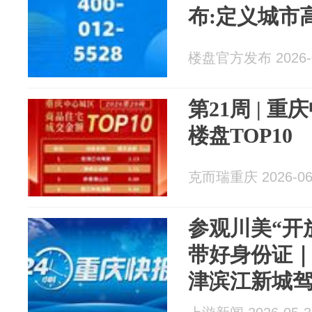
布:定义城市
楼盘官方发布 2026-0
第21周 | 
楼盘TOP10
克而瑞重庆 2026-06
参观川美“开
带好身份证
津滨江新城驾