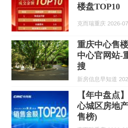
楼盘TOP10
克而瑞重庆 2026-07
重庆中心售楼
中心官网站-
搜
新房信息早知道 2026
【年中盘点】
心城区房地产
售榜)