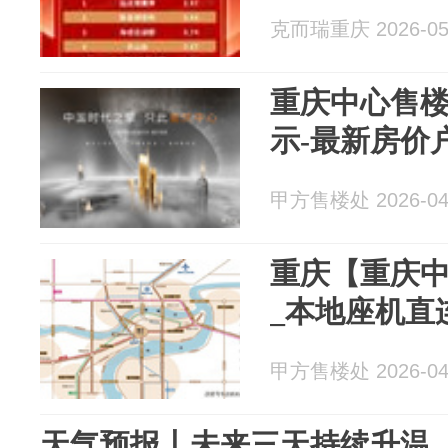
克而瑞重庆 2026-05
重庆中心售楼
示-最新房价
甲方售楼处 2026-04
重庆【重庆
_本地座机直连
甲方售楼处 2026-04
天气预报丨未来三天持续升温