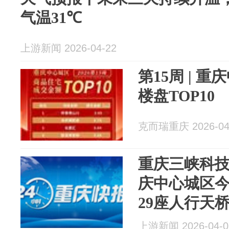
气温31℃
上游新闻 2026-04-22
第15周 | 
楼盘TOP10
克而瑞重庆 2026-04
重庆三峡科
庆中心城区
29座人行天
上游新闻 2026-04-0