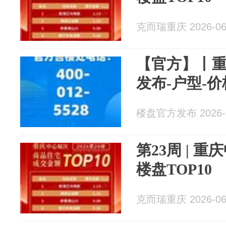
克而瑞重庆 2026-06
【官方】丨
发布-户型-价
楼盘官方发布 2026-0
第23周 | 
楼盘TOP10
克而瑞重庆 2026-06