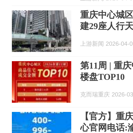
重庆中心城
建29座人行
上游新闻 2026-04-0
第11周 | 
楼盘TOP10
克而瑞重庆 2026-03
【官方】重庆
心官网电话: