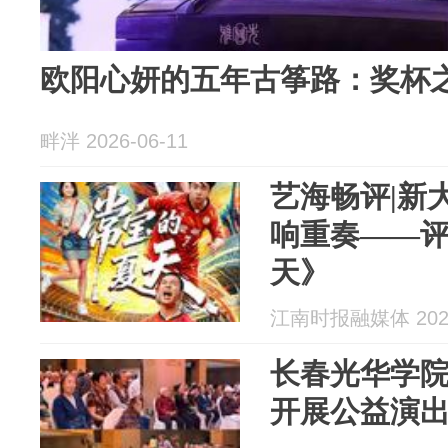
欧阳心妍的五年古筝路：奖杯之
畔泮 2026-06-11
艺海畅评|新
响重奏——
天》
江南时报融媒体 2026
长春光华学
开展公益演