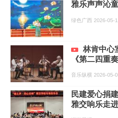
雅乐声声沁童
绿色广西 2026-05-1
林肯中心
《第二四重奏，
音乐纵横 2026-05-0
民建爱心捐
雅交响乐走