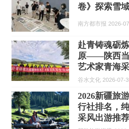
卷》探索雪
南方都市报 2026-07
赴青铸魂砺
原——陕西
艺术家青海
谷水文化 2026-07-3
2026新疆
行社排名，
采风出游推