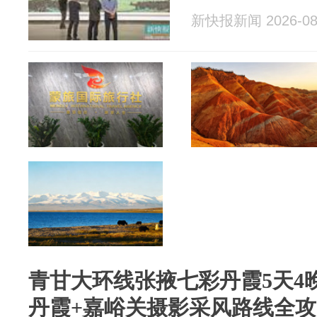
新快报新闻 2026-08
青甘大环线张掖七彩丹霞5天4
丹霞+嘉峪关摄影采风路线全攻