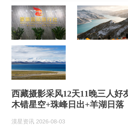
西藏摄影采风12天11晚三人
木错星空+珠峰日出+羊湖日落
漠星资讯 2026-08-03