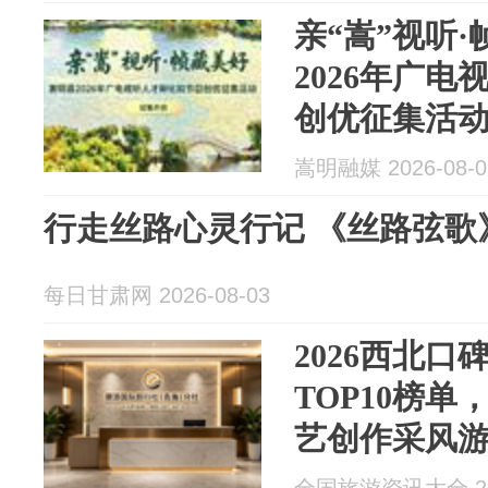
亲“嵩”视听
2026年广
创优征集活
嵩明融媒 2026-08-0
行走丝路心灵行记 《丝路弦歌
每日甘肃网 2026-08-03
2026西北
TOP10榜
艺创作采风