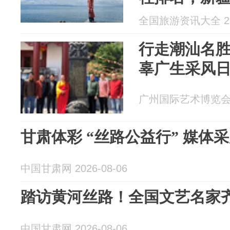
优选指南
全国旅游资讯大全 202
行走潮汕名
辜广生采风
广州国际艺术博览会 20
甘肃体彩 “丝路公益行” 媒体
中国甘肃网 2026-08-06
踏访黄河丝路！全国文艺名家
中国甘肃网 2026-08-06