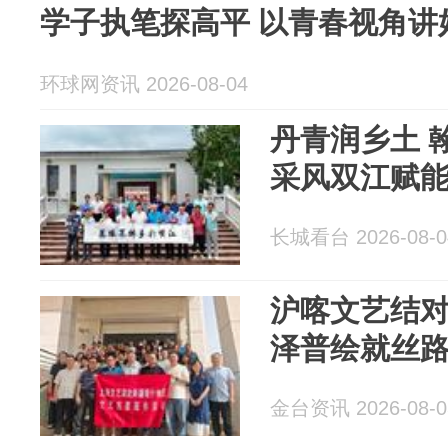
学子执笔探高平 以青春视角讲
环球网资讯 2026-08-04
丹青润乡土 
采风双江赋
长城看台 2026-08-0
沪喀文艺结
泽普绘就丝
金台资讯 2026-08-0