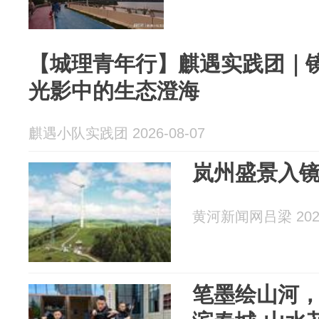
【城理青年行】麒遇实践团｜
光影中的生态澄海
麒遇小队实践团 2026-08-07
岚州盛景入镜
黄河新闻网吕梁 2026
笔墨绘山河，