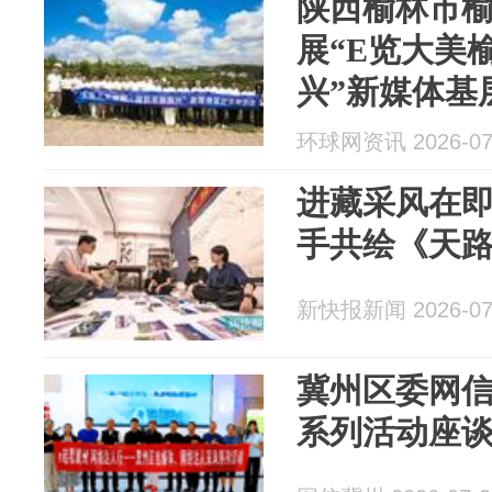
陕西榆林市
展“E览大美
兴”新媒体基
活动
环球网资讯 2026-07
进藏采风在
手共绘《天
新快报新闻 2026-07
冀州区委网
系列活动座