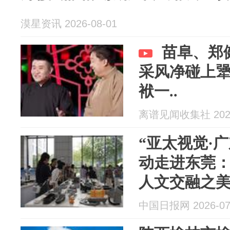
漠星资讯 2026-08-01
苗阜、郑
采风净碰上
袱一..
离谱见闻收集社 2026
“亚太视觉·
动走进东莞
人文交融之
中国日报网 2026-07