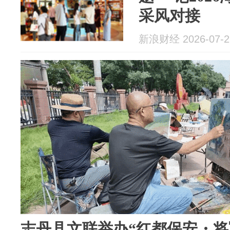
采风对接
新浪财经 2026-07-2
志丹县文联举办“红都保安・将