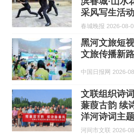
滨春城·山水
采风写生活
春城晚报 2026-08-0
黑河文旅短
文旅传播新
中国日报网 2026-08
文联组织诗词学
蒹葭古韵 续
洋河诗词主
传”活动
河间市文联 2026-08