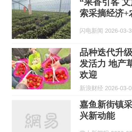
“果香引客 
索采摘经济+
闪电新闻 2026-03-3
品种迭代升级
发活力 地产
欢迎
新浪财经 2026-03-0
嘉鱼新街镇
兴新动能