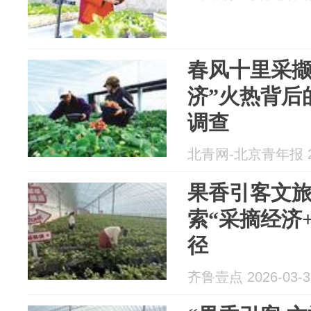
春风十里采撷
济”火热背后
调查
北青网-北京青年报 20
果香引客文
索“采摘经济
径
齐鲁壹点 2026-03-3