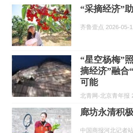
“采摘经济”
齐鲁壹点 2026-05-1
“星空杨梅”
摘经济”融合
可能
北青网-北京青年报 20
廊坊永清积
中国商报河北记者站 20