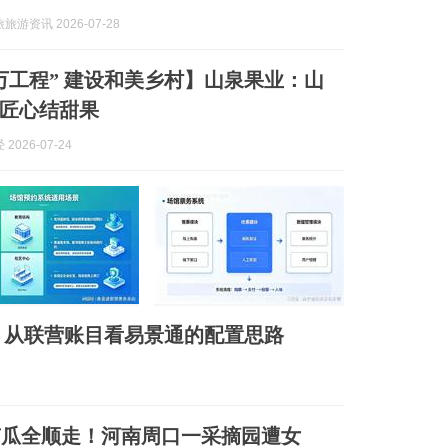
游资讯 2026-07-28
万工程” 建设和美乡村】山泉果业：山
匠心结甜果
2026-07-24
：从联营账目看易景通的配置思路
南瓜全顺走！河南周口一采摘园遭女