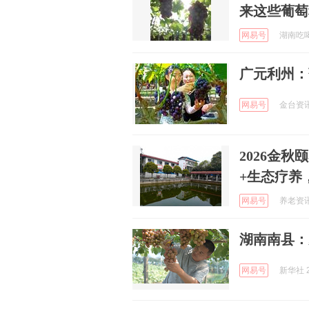
来这些葡萄
网易号
湖南吃喝玩
广元利州：
网易号
金台资讯 
2026金秋
+生态疗养
网易号
养老资讯 
湖南南县：
网易号
新华社 2