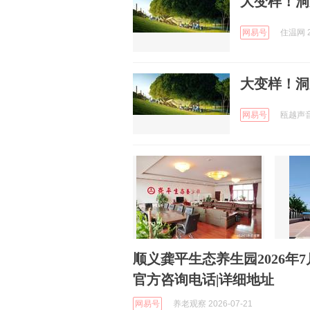
大变样！洞
网易号
住温网 2
大变样！洞
网易号
瓯越声音 
顺义龚平生态养生园2026年7
官方咨询电话|详细地址
网易号
养老观察 2026-07-21