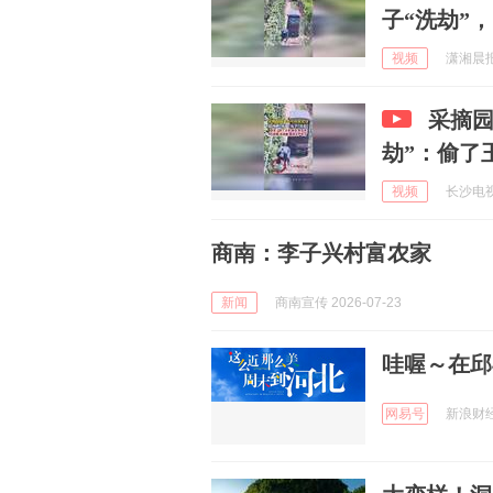
子“洗劫”
视频
潇湘晨报 
采摘园
劫”：偷了
视频
长沙电视
商南：李子兴村富农家
新闻
商南宣传 2026-07-23
哇喔～在邱
网易号
新浪财经 