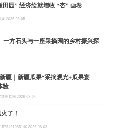
田园” 经济绘就增收 “杏” 画卷
 2026-08-05
、一方石头与一座采摘园的乡村振兴探
新疆｜新疆瓜果“采摘观光+瓜果宴
体验
略指南 2026-08-04
里火了！
575431085140 2026-08-03