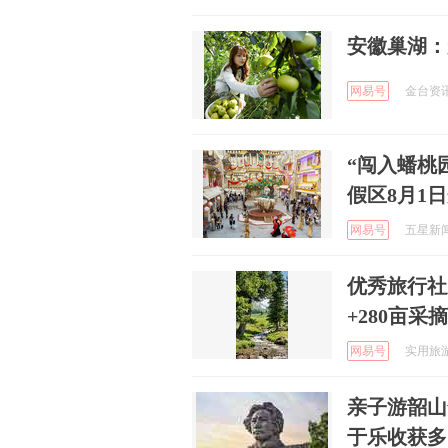
安徽巢湖：
网易号
金台资讯 
“闯入蟠桃
假区8月1
网易号
五星新闻 
优秀旅行社
+280亩
网易号
实用旅游攻
亲子游韶山
于乐收获多