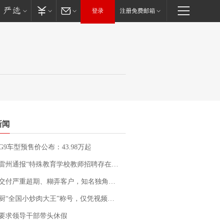
登录
注册免费邮箱
新闻
G9车型预售价公布：43.98万起
通报“特殊教育学校教师招聘存在违规行为”：已启动问责程序 副校长被停职
期、糊弄客户，知名独角兽车企创始人回应：都没证据，将依法采取措施，“本人长期与美国交管局保持沟通，对方表示肯定”
“全国小炒肉大王”称号，仅凭视频评出？中国烹饪协会回应
要求领导干部带头休假