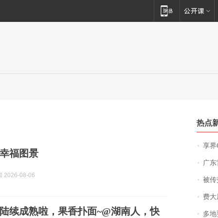
热点
享界
幸福图景
广东雷州
2026-08-06
被传交付严重超
费大厨
陆续成熟啦，果香扑面~@湖南人，快
多地