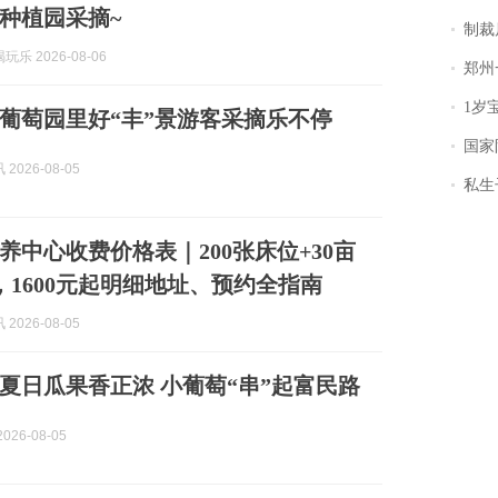
种植园采摘~
制裁
乐 2026-08-06
郑州一汉堡店
1岁宝宝碰
葡萄园里好“丰”景游客采摘乐不停
国家防
2026-08-05
私生子
颐养中心收费价格表｜200张床位+30亩
，1600元起明细地址、预约全指南
2026-08-05
夏日瓜果香正浓 小葡萄“串”起富民路
026-08-05