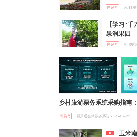
网易号
纯乐国旅旅
【学习“千
泉润果园 
网易号
新浪财经 
乡村旅游票务系统采购指南
网易号
易景通智慧票务系统 2026-07-24
玉米