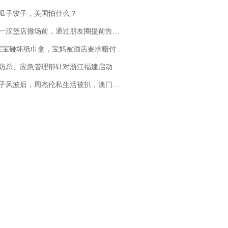
瓜子饺子，美国怕什么？
撤场前，通过朋友圈提前告知逐一退费，有顾客仅剩1元也全被退回，分文不少；顾客：言而有信，让人感动
坏纸巾盒，宝妈被酒店要求赔付924元！三亚一酒店回复：骨瓷定制！网友一查价格，吵翻了
总、应急管理部针对浙江福建启动防汛防台风四级应急响应
风波后，周杰伦私生活被扒，澳门输10亿传闻早已经水落石出