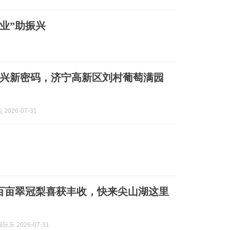
业”助振兴
兴新密码，济宁高新区刘村葡萄满园
2026-07-31
百亩翠冠梨喜获丰收，快来尖山湖这里
乐 2026-07-31