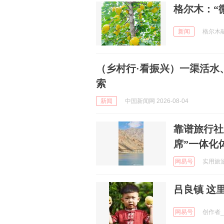
格尔木：“微
新闻
格尔木融媒
（乡村行·看振兴）一渠活水
索
新闻
中国新闻网 2026-08-04
靠谱旅行社
席”一体化
网易号
实用旅游攻
吕良镇 这
网易号
创作者_1