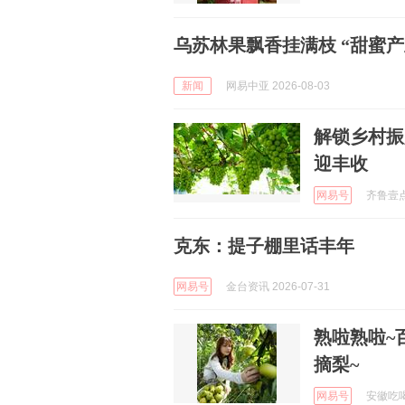
乌苏林果飘香挂满枝 “甜蜜产
新闻
网易中亚 2026-08-03
解锁乡村振
迎丰收
网易号
齐鲁壹点 
克东：提子棚里话丰年
网易号
金台资讯 2026-07-31
熟啦熟啦~
摘梨~
网易号
安徽吃喝玩