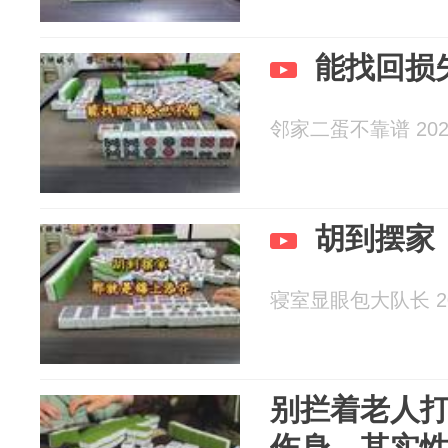
能找回损
邻家二蛋不靠谱 2026
胡到摆家
寝室显眼包大队长 202
别拦着老人
伤身，其实