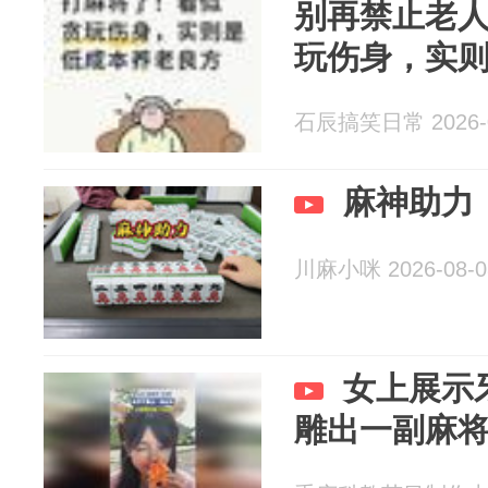
别再禁止老
玩伤身，实
石辰搞笑日常 2026-0
麻神助力
川麻小咪 2026-08-0
女上展示
雕出一副麻