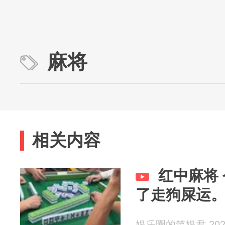
麻将
相关内容
红中麻将
了走狗屎运
娱乐圈的笔娱君 2026