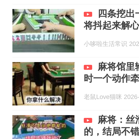
四条挖出
将抖起来解
小哆啦生活常识 2026
麻将馆里
时一个动作
老鼠Love猫咪 2026-
麻将：丝
的，结局不