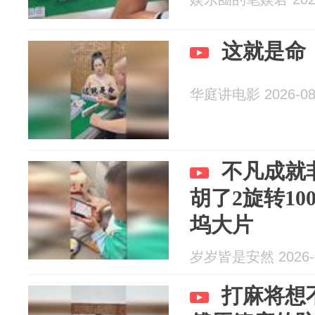
这就是命
华庭讲电影 2026-08
不凡成就
胡了2旋转10
坞大片
岁岁皆是安然 2026-0
打麻将想