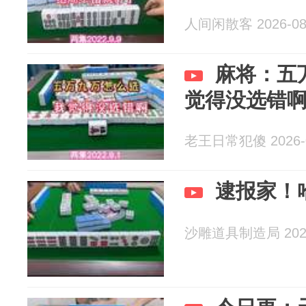
人间闲散客 2026-08
麻将：五
觉得没选错
老王日常犯傻 2026-0
逮报家！
沙雕道具制造局 2026