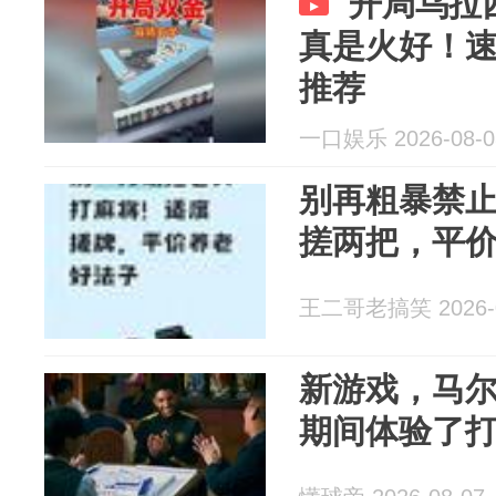
开局乌拉
真是火好！速
推荐
一口娱乐 2026-08-0
别再粗暴禁
搓两把，平
王二哥老搞笑 2026-0
新游戏，马
期间体验了