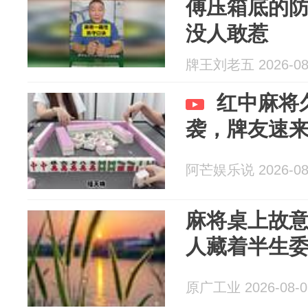
傅压箱底的
没人敢惹
牌王刘老五 2026-08
红中麻将
袭，牌友速
阿芒娱乐说 2026-08
麻将桌上故
人藏着半生
原广工业 2026-08-0