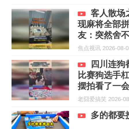
客人散场
现麻将全部
友：突然舍
焦点视讯 2026-08-0
四川连狗
比赛狗选手
摆拍看了一
老囧爱搞笑 2026-08
多的都要