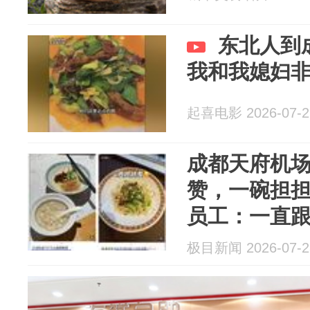
东北人到
我和我媳妇
起喜电影 2026-07-2
成都天府机
赞，一碗担担
员工：一直
样
极目新闻 2026-07-2