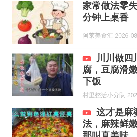
家常做法零
分钟上桌香
阿莱美食汇 2026-08
川川做四
腐，豆腐滑
下饭
村里整活小分队 2026
这才是麻
法，麻辣鲜
那叫真美味