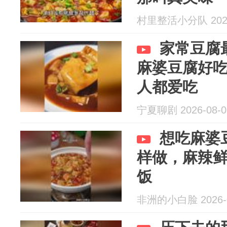
村里整活小分队 2026
家常豆腐
麻婆豆腐好
人都爱吃
宁夏聊剧 2026-08-0
想吃麻婆
样做，麻辣
饭
非洲的小白脸 2026-0