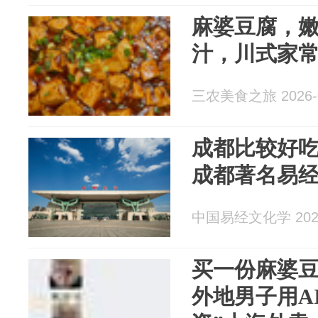
麻婆豆腐，
汁，川式家
三农美食之旅 2026-0
成都比较好
成都著名易
中国易经文化学 2026
买一份麻婆豆
外地男子用A