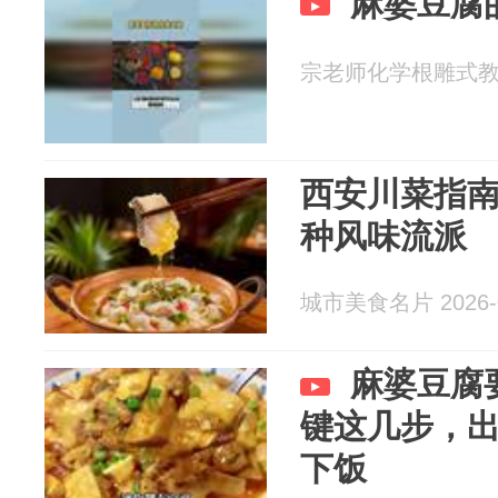
麻婆豆腐
宗老师化学根雕式教育 2
西安川菜指南
种风味流派
城市美食名片 2026-0
麻婆豆腐
键这几步，
下饭