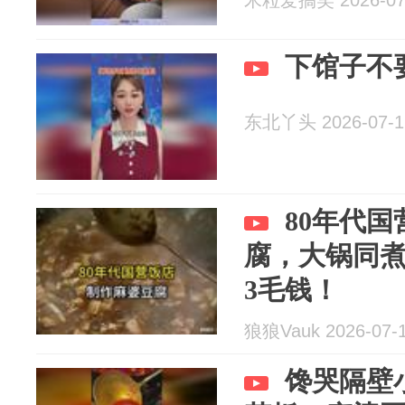
下馆子不
东北丫头 2026-07-1
80年代
腐，大锅同
3毛钱！
狼狼Vauk 2026-07-
馋哭隔壁