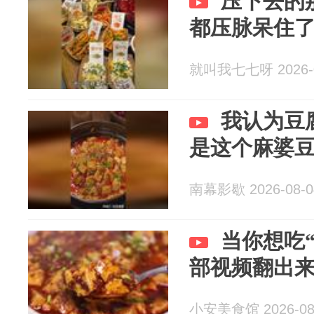
压下去的
都压脉呆住
就叫我七七呀 2026-0
我认为豆
是这个麻婆
南幕影歇 2026-08-0
当你想吃
部视频翻出
小安美食馆 2026-08