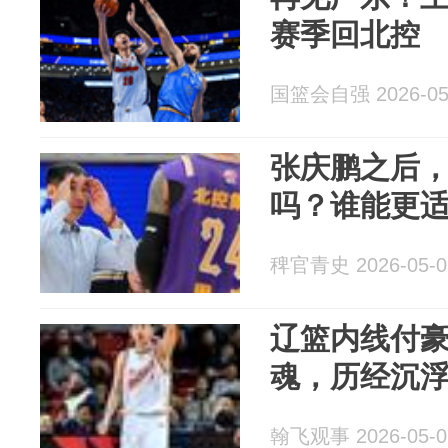
赛季回北控
国篮会自强 2026-05
张庆鹏之后
吗？谁能更
稗官青史 2026-05-0
辽篮内线付
魂，历经沉
翰飞观事 2026-05-0