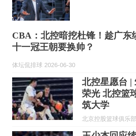
CBA：北控暗挖杜锋！趁广东
十一冠王朝要换帅？
体坛侃排球 2026-06-30
北控星愿台 |
荣光 北控篮
筑大学
北京控股篮球俱乐部 20
王少杰回应