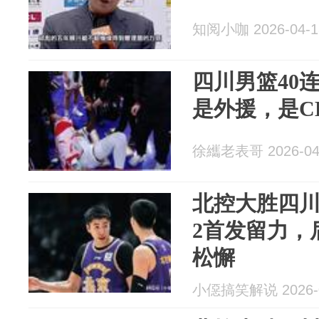
知阅小咖 2026-04-1
四川男篮40
是外援，是C
徐纗老表哥 2026-04
北控大胜四
2首发留力，
松懈
小僫搞笑解说 2026-0