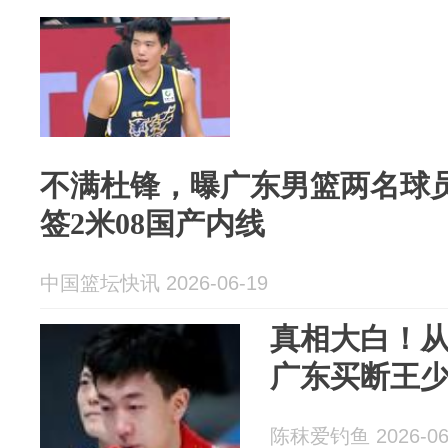
不满杜锋，曝广东男篮两名球
签2米08国产内线
中国篮坛快讯 2026-06-19
真相大白！从3
广东买断王
陈秣爱钓鱼 2026-06