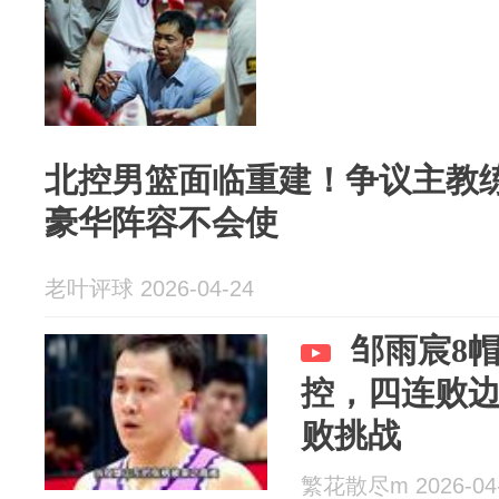
北控男篮面临重建！争议主教
豪华阵容不会使
老叶评球 2026-04-24
邹雨宸8
控，四连败
败挑战
繁花散尽m 2026-04