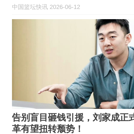
中国篮坛快讯 2026-06-12
告别盲目砸钱引援，刘家成正
革有望扭转颓势！