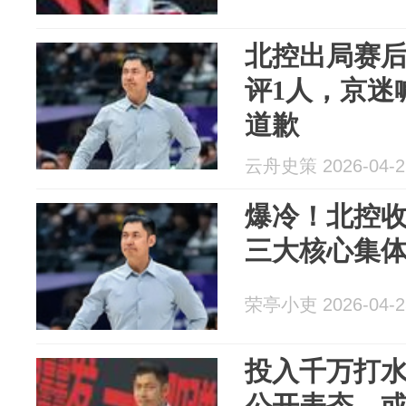
北控出局赛
评1人，京迷
道歉
云舟史策 2026-04-2
爆冷！北控收官
三大核心集
荣亭小吏 2026-04-2
投入千万打
公开表态，