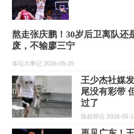
熬走张庆鹏！30岁后卫离队还
废，不输廖三宁
体坛大事记 2026-05-25
王少杰社媒
尾没有彩带 
过了
狼叔评论 2026-05-1
再见广东！