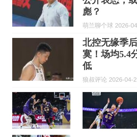
彪？
萌兰聊个球 2026-04
北控无缘季
寞！场均5.4
低
狼叔评论 2026-04-2