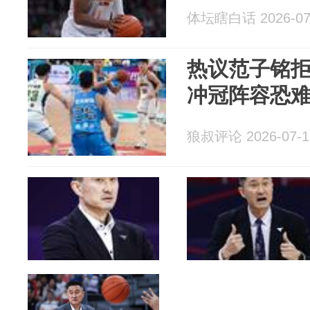
体坛瞎白话 2026-07
热议范子铭
冲冠阵容恐
狼叔评论 2026-07-1