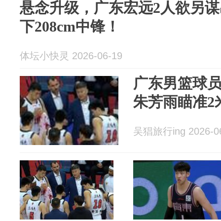
悬念升级，广东宏远2人欲另
下208cm中锋！
体坛小快灵 2026-06-19
广东男篮球
朱芳雨瞄准2
吴猖旅行ing 2026-0