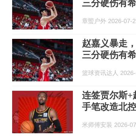
三分硬伤有
章蠞户外 2026-07-2
赵嘉义暴走
三分硬伤有
篮球资讯达人 2026-0
连签贾尔斯+
手笔改造北
米师傅安装 2026-07