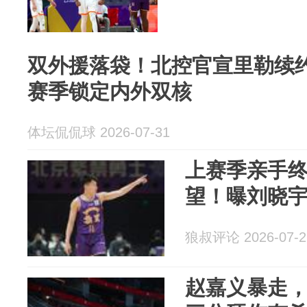
双外援落袋！北控官宣里勒续
赛季锁定内外双核
体坛侃侃球 2026-07-31
上赛季亲手
望！曝刘晓
狼叔评论 2026-07-2
赵嘉义暴走