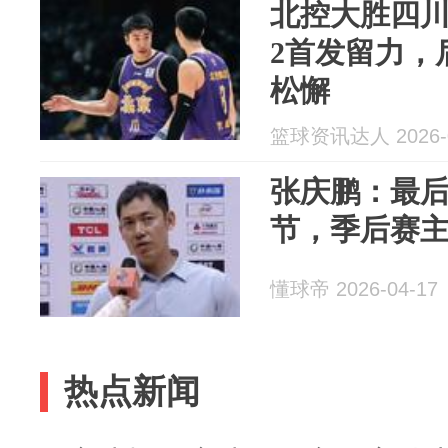
北控大胜四
2首发留力，
松懈
篮球资讯达人 2026-0
张庆鹏：最
节，季后赛
懂球帝 2026-04-17
热点新闻