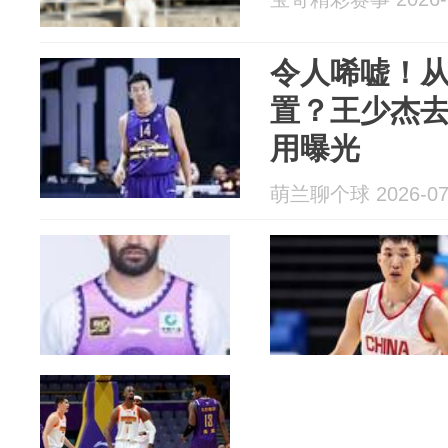
令人唏嘘！
置？王少杰去
用曝光
萌兰聊个球 2026-07