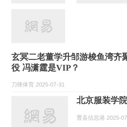
玄冥二老董学升邹游梭鱼湾齐
役 冯潇霆是VIP？
刀锋体育 2025-07-31
北京服装学
曹县信息港 2025-07