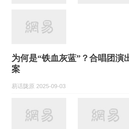
为何是“铁血灰蓝”？合唱团演
案
易话陇原 2025-09-03