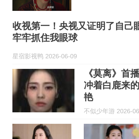
收视第一！央视又证明了自己
牢牢抓住我眼球
星宿影视鸭 2026-06-09
《莫离》首播
冲着白鹿来的
艳
不似少年游 2026-06