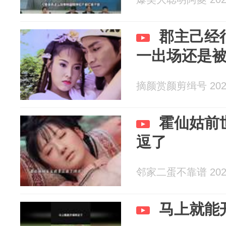
郡主己经
一出场还是
摘颜赏颜剪缉号 2026
霍仙姑前
逗了
邻家二蛋不靠谱 2026
马上就能