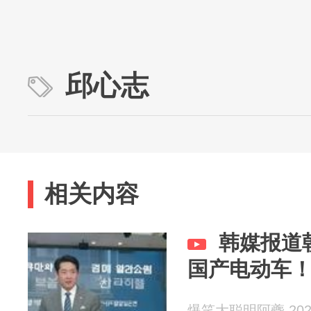
邱心志
相关内容
韩媒报道
国产电动车
爆笑大聪明阿夔 2026