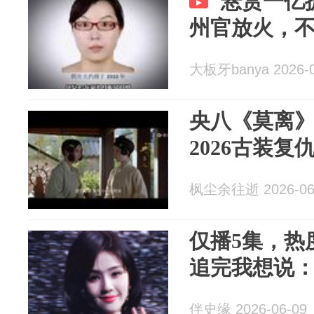
悬赏一亿
州官放火，
大板牙banya 2026-0
央八《莫离
2026古装复
枫尘余往逝 2026-06
仅播5集，热度
追完我想说：
伴史缘 2026-06-09