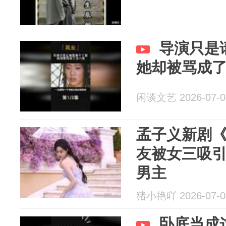
导演只是
她却被骂成
闲谈文艺 2026-07-0
孟子义新剧
友被女三吸
男主
猪小艳吖 2026-07-0
卧底当成