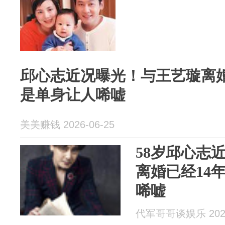
邱心志近况曝光！与王艺璇离婚
是单身让人唏嘘
美美赚钱 2026-06-25
58岁邱心志
离婚已经14
唏嘘
代军哥哥谈娱乐 2026