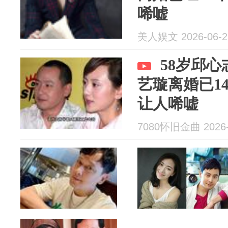
唏嘘
美人娱文 2026-06-2
58岁邱
艺璇离婚已1
让人唏嘘
7080怀旧金曲 2026-