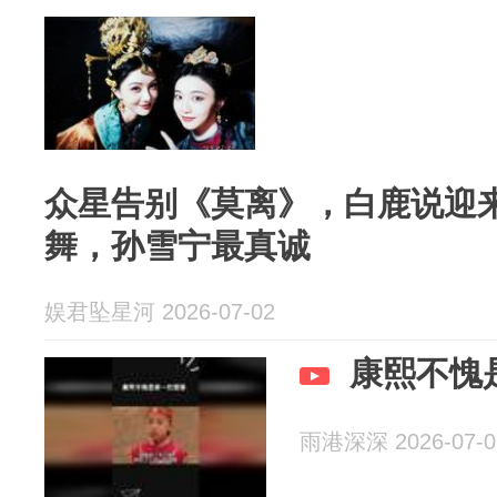
众星告别《莫离》，白鹿说迎
舞，孙雪宁最真诚
娱君坠星河 2026-07-02
康熙不愧
雨港深深 2026-07-0