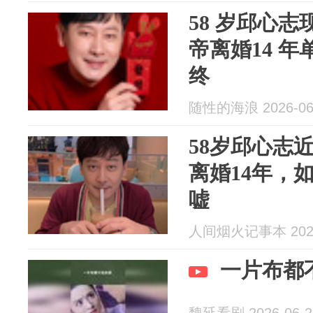
58 岁邱心
帝离婚14 
终
随性的海浪 2026-06
58岁邱心志
离婚14年，
嘘
人间烟火记事本 2026
一片布都