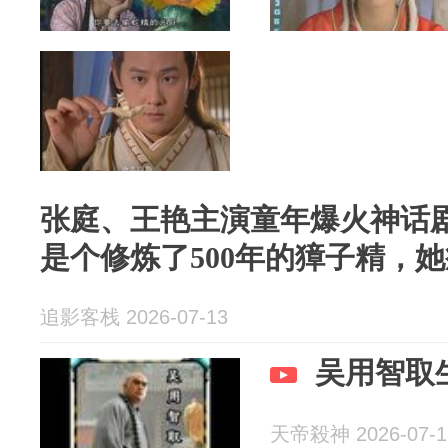
张庭、王艳主演童年爆火神话
是个修炼了500年的獐子精，
追影客栈 2026-07-13
吴用智取
天帝殺神 2026-07-1