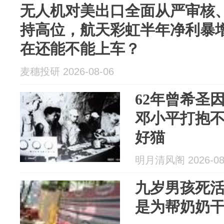
无人机对美出口全面从严审核
持高位，航天彩虹半年净利暴增
在还能不能上车？
麦穗投研 2026-08-06
62年曾希圣
邓小平打抱
好猫
明月清风阁 2026-08
九岁男孩死
是为帮奶奶