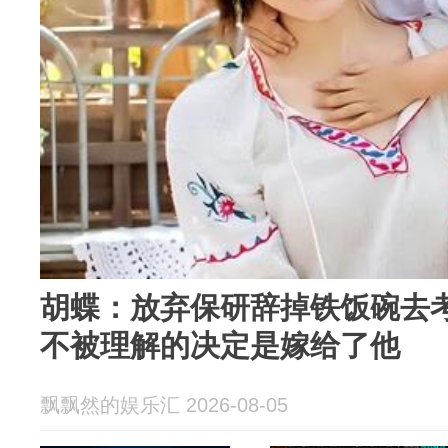
胡蝶：放弃保研辞掉铁饭碗去
不被理解的决定是嫁给了他
飘飘然的娱乐汇 2026-08-05