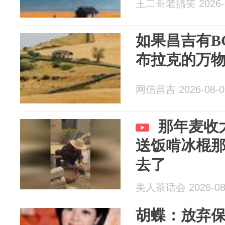
王二哥老搞笑 2026-0
如果昌吉有B
布拉克的万
网信昌吉 2026-08-0
那年麦收
送饭啃冰棍
去了
美人茶话会 2026-08
胡蝶：放弃