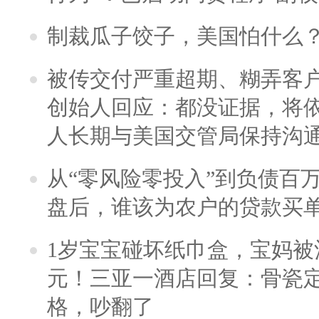
制裁瓜子饺子，美国怕什么
被传交付严重超期、糊弄客
创始人回应：都没证据，将依
人长期与美国交管局保持沟通
从“零风险零投入”到负债百
盘后，谁该为农户的贷款买
1岁宝宝碰坏纸巾盒，宝妈被酒
元！三亚一酒店回复：骨瓷
格，吵翻了