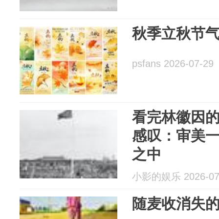
秋季立秋节
psfans 2026-07-29
看完林徽因
感叹：审美
之中
小影的娱乐 2026-07
随麦收消失的