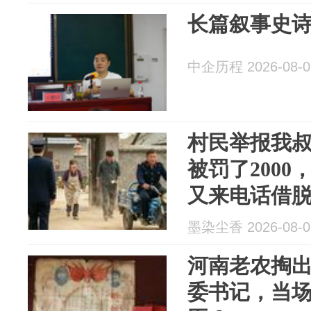
长篇叙事史
中企历程 2026-08-0
村民举报我
被罚了200
又来电话借
半天，回了
墨染尘香 2026-08-0
借吧
河南老农掏
委书记，当