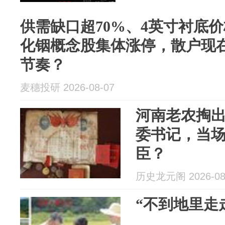
供需缺口超70%、4英寸衬底价
化铟概念股集体涨停，散户现
节奏？
麦穗投研 2026-08-07
河南老农掏
委书记，当
臣？
历史龙元阁 2026-08
“不到地里走