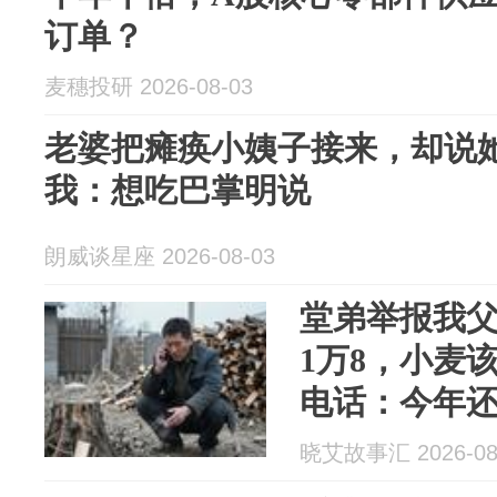
订单？
麦穗投研 2026-08-03
老婆把瘫痪小姨子接来，却说
我：想吃巴掌明说
朗威谈星座 2026-08-03
堂弟举报我
1万8，小麦
电话：今年
沉默2秒：嫂
晓艾故事汇 2026-08