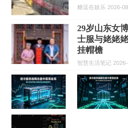
糖逗在娱乐 2026-08
29岁山东女
士服与姥姥
挂帽檐
智慧生活笔记 2026-0