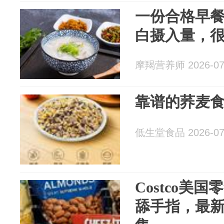
一份合格早
白摄入量，
摩羯营养师 2026-07
靠谱的荞麦
低生堂食品 2026-07
Costco美
舔手指，最