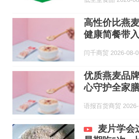
高性价比燕麦
健康简餐带
闫千商贸 2026-08-0
优质燕麦品
心守护全家
语报百货商贸 2026-0
麦片学会