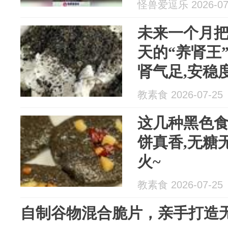
怪兽爱逗乐 2026-07
未来一个月把
天的“养肾王”
肾气足,安稳
教素食 2026-07-25
这几种黑色食
饼真香,无糖
火~
教素食 2026-07-25
自制谷物混合脆片，亲手打造