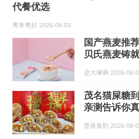
代餐优选
粵來粵好 2026-08-03
国产燕麦推
贝氏燕麦铸
是大琳啊 2026-08-0
茂名猫屎糖
亲测告诉你
墨香食韵 2026-08-0