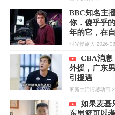
BBC知名主
你，傻乎乎的
年的它，在
时光慢旅人 2026-08
CBA消
外援，广东
引援遇
家庭生活情感动画 202
如果麦基
东男篮可以