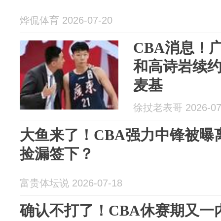
烨侃体育 2026-07-20
CBA消息！
和高诗岩续
麦基
徐扙老表哥 2026-07
大鱼来了！CBA强力中锋被曝
捡漏签下？
富贵体坛说 2026-07-18
确认不打了！CBA休赛期又一