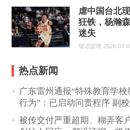
虐中国台北
狂铁，杨瀚
迷失
细话篮球 2026-07-0
热点新闻
广东雷州通报“特殊教育学校
行为”：已启动问责程序 副
被传交付严重超期、糊弄客