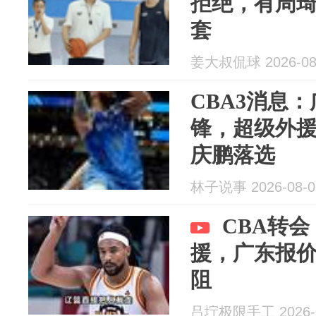
拒绝，有周
套
姜大叔侃球 2026-08
CBA3消息
锋，超级外
庆鹏落选
林子说事 2026-08-0
CBA转
援，广东报
阻
吕坾极限手工 2026-0