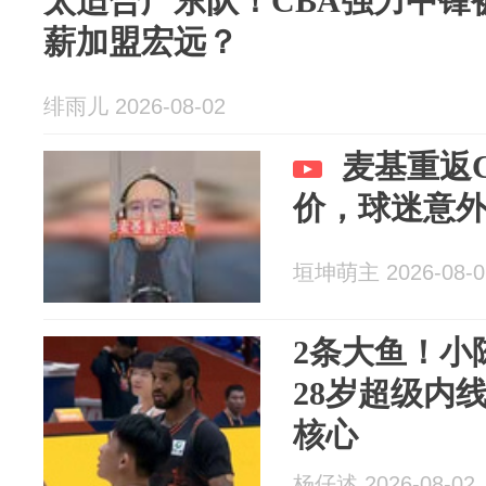
太适合广东队！CBA强力中锋
薪加盟宏远？
绯雨儿 2026-08-02
麦基重返
价，球迷意
垣坤萌主 2026-08-0
2条大鱼！小
28岁超级内
核心
杨仔述 2026-08-02