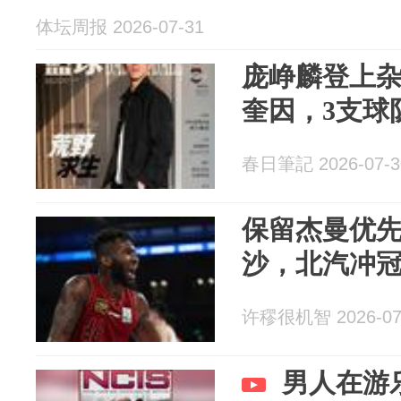
体坛周报 2026-07-31
庞峥麟登上
奎因，3支球
春日筆記 2026-07-3
保留杰曼优
沙，北汽冲
许穋很机智 2026-07
男人在游