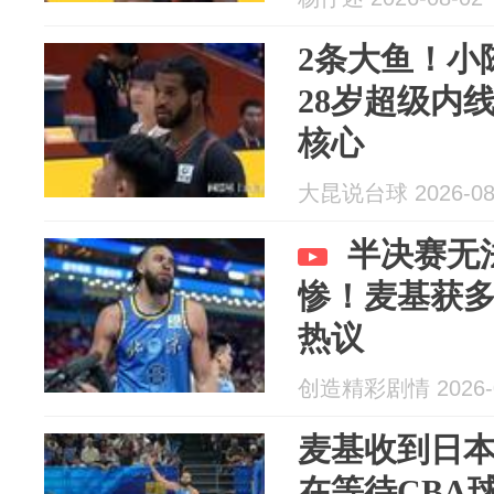
2条大鱼！小
28岁超级内
核心
大昆说台球 2026-08
半决赛无
惨！麦基获多
热议
创造精彩剧情 2026-0
麦基收到日
在等待CBA