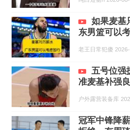
如果麦基
东男篮可以
老王日常犯傻 2026-0
五号位强
准麦基补强
户外露营装备库 2026
冠军中锋降