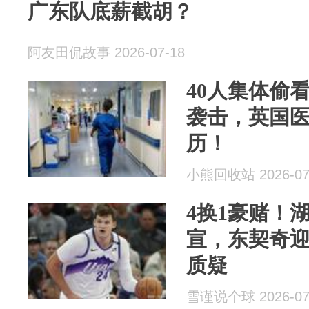
广东队底薪截胡？
阿友田侃故事 2026-07-18
40人集体偷
袭击，英国
历！
小熊回收站 2026-07
4换1豪赌！
宣，东契奇
质疑
雪谨说个球 2026-07