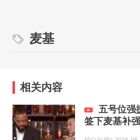
麦基
相关内容
五号位强
签下麦基补
纯白短裙n 2026-08-