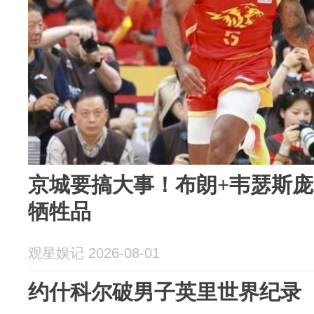
京城要搞大事！布朗+韦瑟斯
牺牲品
观星娱记 2026-08-01
约什科尔破男子英里世界纪录