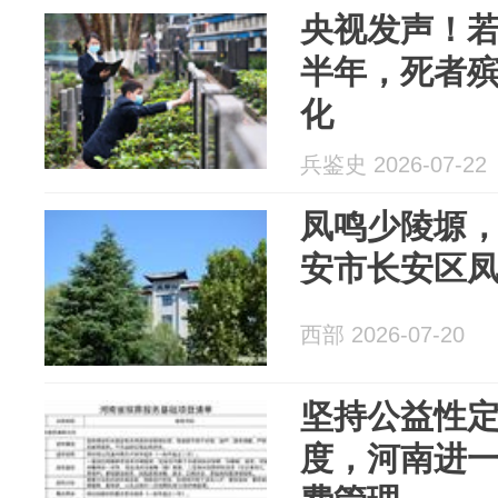
央视发声！
半年，死者殡
化
兵鉴史 2026-07-22
凤鸣少陵塬
安市长安区
西部 2026-07-20
坚持公益性
度，河南进