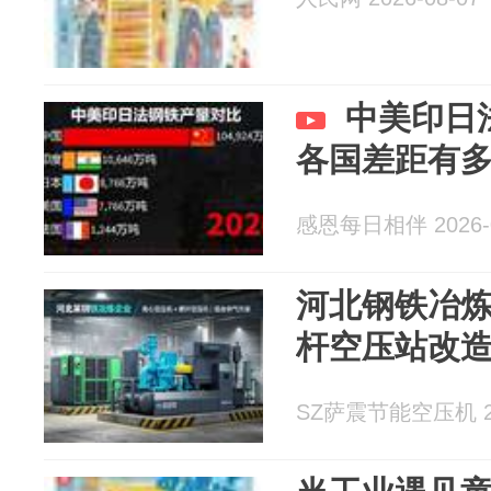
中美印日
各国差距有
感恩每日相伴 2026-0
河北钢铁冶炼
杆空压站改
SZ萨震节能空压机 202