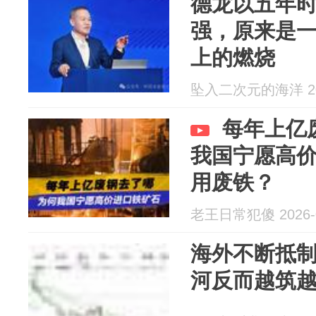
德龙以五年
强，原来是
上的燃烧
坠入二次元的海洋 202
每年上亿
我国宁愿高
用废铁？
老王日常犯傻 2026-0
海外不断抵
河反而越筑