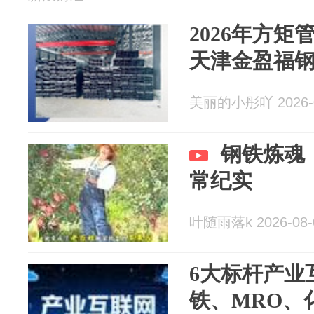
2026年方
天津金盈福
美丽的小彤吖 2026-0
钢铁炼魂
常纪实
叶随雨落k 2026-08-
6大标杆产业
铁、MRO、