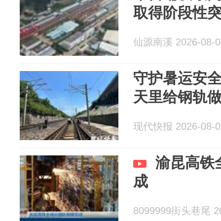
取得阶段性
仙源南溪 2026-08-0
守护暑运安
天里给钢轨做
现代快报 2026-08-0
渝昆高铁
成
8099999街头巷尾 20