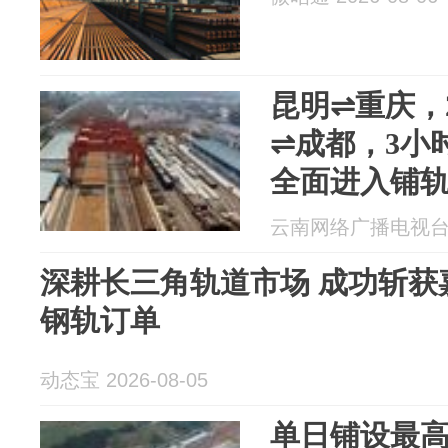
昆明⇌重庆，
⇌成都，3小
全面进入铺
云南网络广播电视台 20
深耕长三角轨道市场 成功斩获
钢轨订单
动态宝 2026-08-05
单日铺设最高