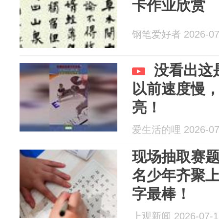
卡作业欣赏
钢笔爱好者 2026-07
没看出这
以前速度慢
亮！
爱生活的哩 2026-07
现场抽取赛题
名少年齐聚
字最棒！
上观新闻 2026-07-1