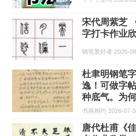
宋代周紫芝 
字打卡作业
钢笔爱好者 2026-08
杜聿明钢笔
逸！可做字
种底气。为
没有大师？
书画相约 2026-07-3
唐代杜甫《