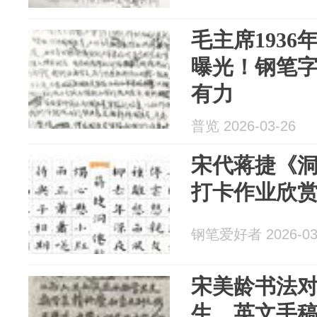
毛主席193
曝光！钢笔
有力
普览 2026-03-26
宋代蒋捷《
打卡作业欣
钢笔爱好者 2026-03
宋美龄书法
生，英文手