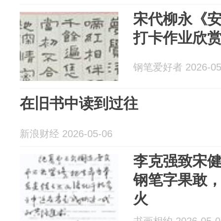
宋代柳永《
打卡作业欣
钢笔爱好者 2026-05
在旧书中读到过往
新浪财经 2026-05-06
李克强致宋
钢笔字果敢
火