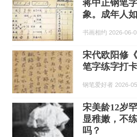
蒋中正钢笔
象。成年人
书画相约 2026-06-0
宋代欧阳修
笔字练字打
钢笔爱好者 2026-05
宋美龄12岁
显稚嫩，不
吗？