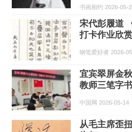
书画相约 2026-05-2
宋代彭履道 
打卡作业欣
钢笔爱好者 2026-05
宜宾翠屏金
教师三笔字
中国网 2026-05-14
从毛主席歪