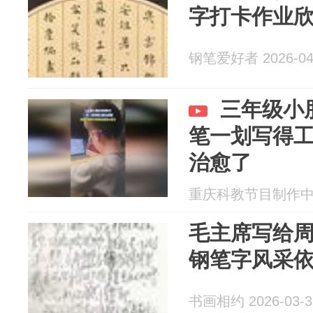
字打卡作业
钢笔爱好者 2026-04
三年级小
笔一划写得
治愈了
重庆科教节目制作中心 2
毛主席写给
钢笔字风采
书画相约 2026-03-3