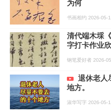
为何
书画相约 2026-05-1
清代端木埰
字打卡作业
钢笔爱好者 2026-05
退休老人
地方。
淑华写字 2026-05-1