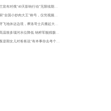
布对俄“40天影响行动”无限续期，7月两国对轰数据均创纪录
“全国小炒肉大王”称号，仅凭视频评出？中国烹饪协会回应
休达边境，摩洛哥士兵搬起大石块投向移民引争议，此前一天内数万人从摩洛哥涌入西班牙
高温致多瑙河水位降低 纳粹军舰残骸重见天日
儿对爸爸说“有本事你去考个研究生”，44岁职场“老登”一战上岸“985”；父亲坦言拒绝空想，常年保持每月读6本书的习惯