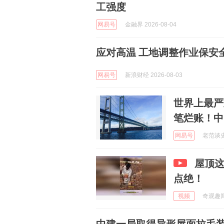
工强度
网易号
金融界 2026-08-04
应对高温 工地调整作业保安
网易号
新浪财经 2026-08-03
世界上最严
笔烂账！中
网易号
老范谈史 
屋顶这
点绝！
视频
奇观趣闻 