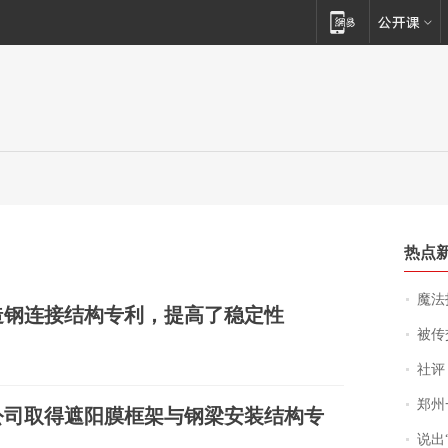
热点
魔法打败魔
造钢连接结构专利，提高了稳定性
被传交付严重超
社评
郑州一汉堡店
公司取得遮阳膜框架与钢梁安装结构专
说出“给我