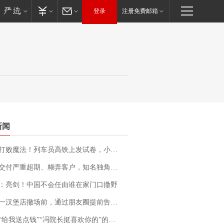
登录
注册免费邮箱
新闻
法！列车员高铁上发试卷，小朋友一秒静音，12306回应：列车员个人行为，不是铁路规定
期、糊弄客户，知名独角兽车企创始人回应：都没证据，将依法采取措施，“本人长期与美国交管局保持沟通，对方表示肯定”
：亮剑！中国不会任由谁在家门口撒野
撤场前，通过朋友圈提前告知逐一退费，有顾客仅剩1元也全被退回，分文不少；顾客：言而有信，让人感动
送点钱”“冯院长挺喜欢你的”的执行局局长被停职，被骚扰的当事人还有问题待解决