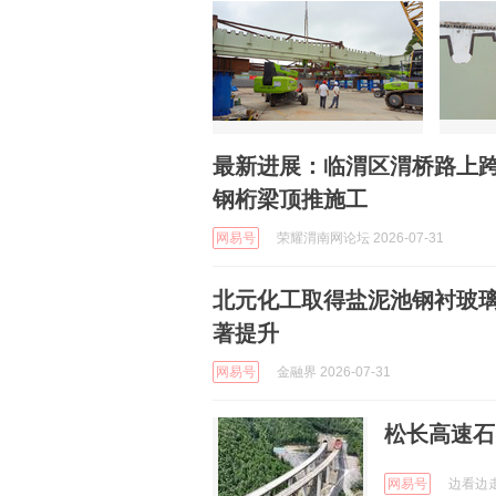
最新进展：临渭区渭桥路上跨
钢桁梁顶推施工
网易号
荣耀渭南网论坛 2026-07-31
北元化工取得盐泥池钢衬玻
著提升
网易号
金融界 2026-07-31
松长高速石
网易号
边看边走 