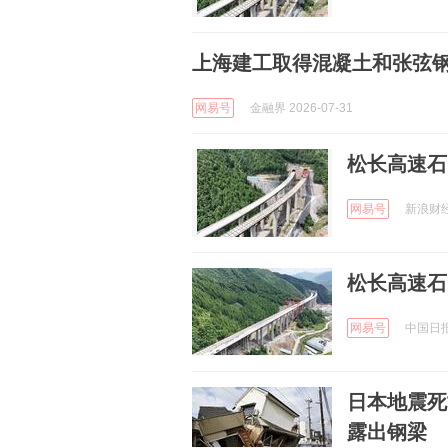
上海建工取得混凝土和张弦
网易号
金融界 2026-07-31
松长高速石
网易号
新浪财经 
松长高速石
网易号
中国日报网
日本地震死
露出钢梁