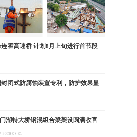
连霍高速桥 计划8月上旬进行首节段
璃封闭式防腐蚀装置专利，防护效果显
门湖特大桥钢混组合梁架设圆满收官
2026-07-31