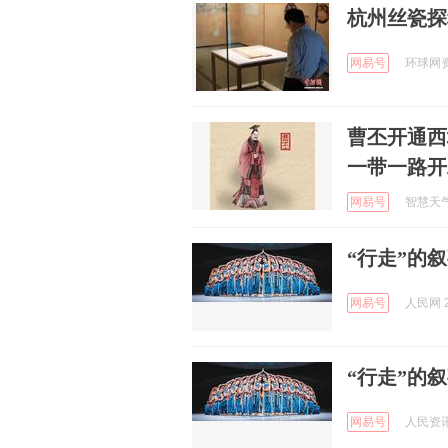
杭州丝瓷探
网易号
环球网资讯
曹丕开通西
一带一路开
网易号
智慧天气通
“行走”的
网易号
人民网 2
“行走”的
网易号
人民资讯 