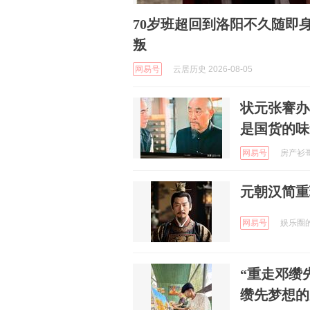
70岁班超回到洛阳不久随即
叛
网易号
云居历史 2026-08-05
状元张謇办
是国货的味
网易号
房产衫哥 
元朝汉简重
网易号
娱乐圈的哔
“重走邓缵
缵先梦想的