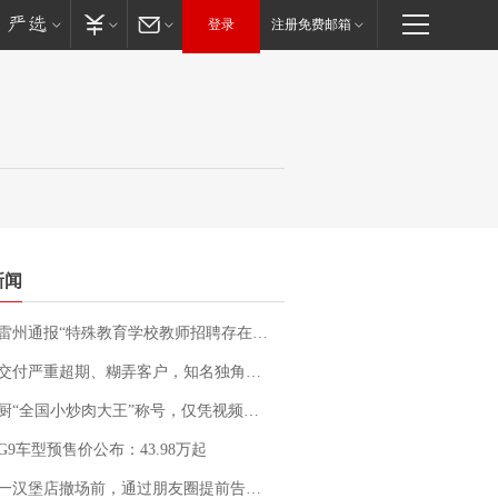
登录
注册免费邮箱
新闻
通报“特殊教育学校教师招聘存在违规行为”：已启动问责程序 副校长被停职
期、糊弄客户，知名独角兽车企创始人回应：都没证据，将依法采取措施，“本人长期与美国交管局保持沟通，对方表示肯定”
“全国小炒肉大王”称号，仅凭视频评出？中国烹饪协会回应
G9车型预售价公布：43.98万起
撤场前，通过朋友圈提前告知逐一退费，有顾客仅剩1元也全被退回，分文不少；顾客：言而有信，让人感动