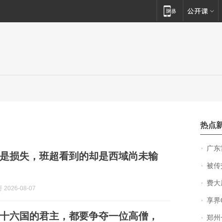
热点
广东雷州
是损失，班超看到的却是西域尚未输
被传交付严重超
费大厨
2026-08-07
享界
十六国的君主，都要争夺一位高僧，
郑州一汉堡店