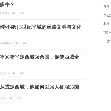
多牛？
多地
育 2026-08-06
李亚鹏含泪感谢“
私生子
绝学不绝 | 5世纪平城的丝路文明与文化
“接不到戏
一家
学网 2026-08-06
率36骑平定西域50余国，促使西域全
周 2026-08-06
从戎定西域，他如何以36人征服55国
 2026-08-05