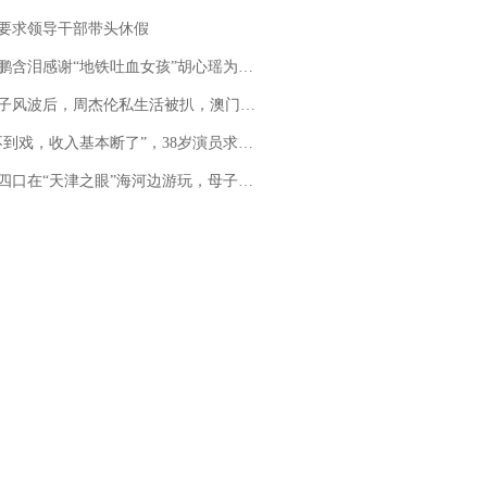
要求领导干部带头休假
地铁吐血女孩”胡心瑶为嫣然天使捐99999元：这份捐赠太沉重，尊重其捐赠意愿，个人向胡心瑶和她的病友之家各捐赠99999元
风波后，周杰伦私生活被扒，澳门输10亿传闻早已经水落石出
，收入基本断了”，38岁演员求职景区NPC：工作量断崖式下跌，留给我试错的时间不多了
四口在“天津之眼”海河边游玩，母子俩不幸溺亡