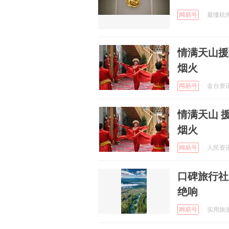
网易号
最懂杭州 
情满天山援
烟火
网易号
金台资讯 
情满天山 
烟火
网易号
人民资讯 
口碑旅行社
绝响
网易号
实用旅游攻