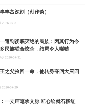
叙事丰富深刻（创作谈）
2026-07-31
一遭到彻底灭绝的民族：因其行为令
多民族联合绞杀，结局令人唏嘘
 2026-07-31
王之父捡回一命，他转身夺回大唐四
2026-07-29
：一支画笔承文脉 匠心绘就石榴红