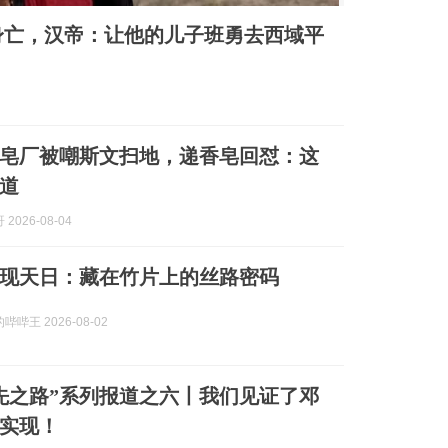
身亡，汉帝：让他的儿子班勇去西域平
皂厂被嘲斯文扫地，递香皂回怼：这
道
2026-08-04
现天日：藏在竹片上的丝路密码
哔王 2026-08-02
先之路”系列报道之六丨我们见证了邓
实现！