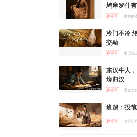
鸠摩罗什有
网易号
章媸解说体
冷门不冷 
交融
网易号
中国社会科
东汉牛人，
境归汉
网易号
爱竞彩的小
班超：投笔
网易号
老覃讲历史