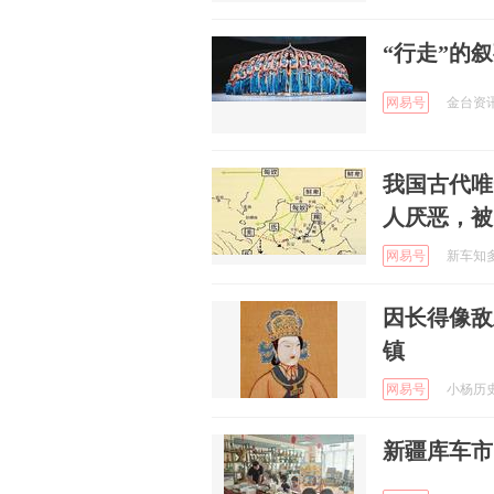
“行走”的
网易号
金台资讯 
我国古代唯
人厌恶，被
网易号
新车知多少
因长得像敌
镇
网易号
小杨历史 
新疆库车市