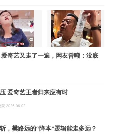
，爱奇艺又走了一遍，网友曾嘲：没底
压 爱奇艺王者归来应有时
 2026-06-02
斩，樊路远的“降本”逻辑能走多远？