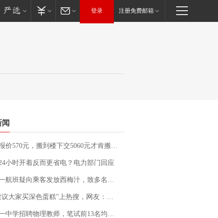
登录
注册免费邮箱
新闻
价570元，搬到楼下交5060元才肯搬上楼！女子傻眼了……
24小时开着反而更省电？电力部门回应
客发放西梅汁，致多名乘客在飞行途中排队上厕所！乘客：机上100多人只有2个厕所；客服回应：并非每架飞机都会发放西梅汁
建议大家买深色蛋糕”上热搜，网友：天塌了！
招聘物理教师，笔试前13名均遭淘汰？教育局：已叫停招聘，成立调查组全面核查