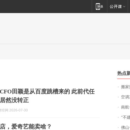
热点
搬家报
CFO田颖是从百度跳槽来的 此前代任
空调
居然没转正
南航一航班疑向乘
网 2026-07-30
“不
店，爱奇艺能卖啥？
佛山一中学