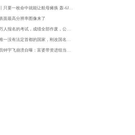
只要一枚命中就能让航母瘫痪 轰-6J实力有多强？
表面最高分辨率图像来了
万人报名的考试，成绩全部作废，公平么？
法定首都的国家，刚改国名，总统就邀请中国大使骑行绕了几乎整个国境线一圈，还曾两次到中国寻根
崩溃自曝：富婆带资进组当女主角，50多集短剧强加60余场吻戏......不敢得罪只能强忍