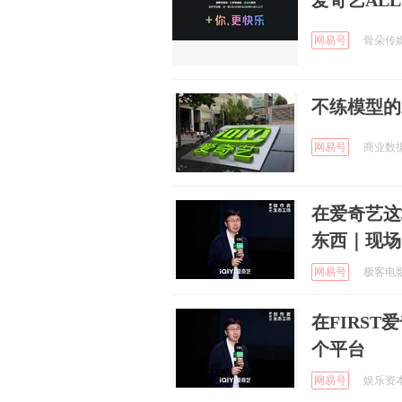
爱奇艺ALL
网易号
骨朵传媒 
不练模型的
网易号
商业数据派
在爱奇艺这
东西｜现场
网易号
极客电影 
在FIRS
个平台
网易号
娱乐资本论