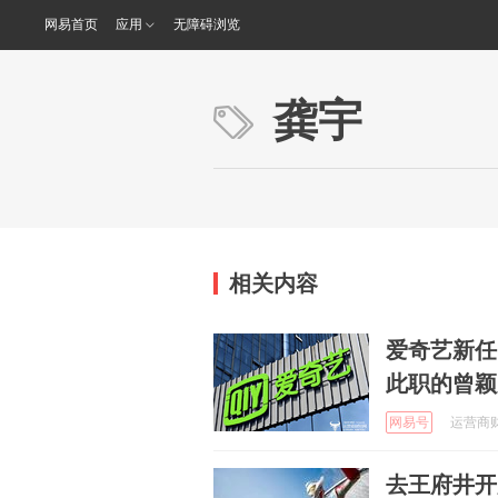
网易首页
应用
无障碍浏览
龚宇
相关内容
爱奇艺新任
此职的曾颖
网易号
运营商财经
去王府井开