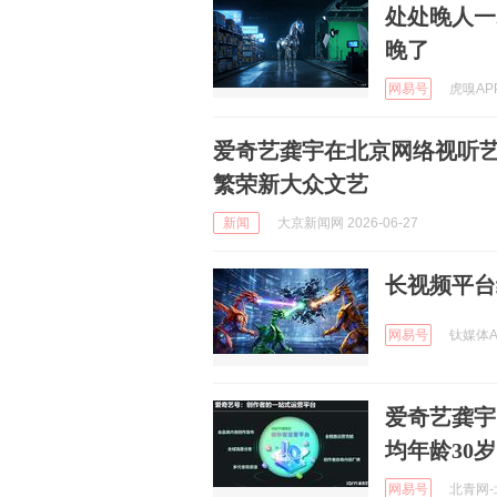
处处晚人一步
晚了
网易号
虎嗅APP
爱奇艺龚宇在北京网络视听
繁荣新大众文艺
新闻
大京新闻网 2026-06-27
长视频平台
网易号
钛媒体AP
爱奇艺龚宇
均年龄30岁
网易号
北青网-北