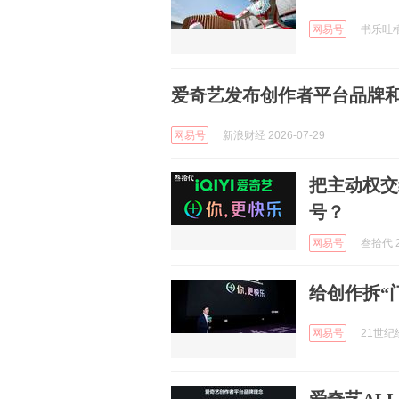
网易号
书乐吐槽 
爱奇艺发布创作者平台品牌和
网易号
新浪财经 2026-07-29
把主动权交
号？
网易号
叁拾代 2
给创作拆“
网易号
21世纪经