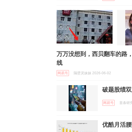
万万没想到，西贝翻车的路
线
网易号
隔壁灵妹妹 2026-06-02
破题股绩双
网易号
首条研究院
优酷月活腰