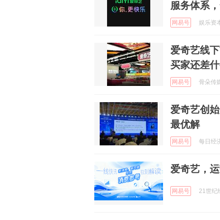
服务体系，
网易号
娱乐资本论
爱奇艺线下
买家还差什
网易号
骨朵传媒 
爱奇艺创始
最优解
网易号
每日经济新
爱奇艺，运
网易号
21世纪经