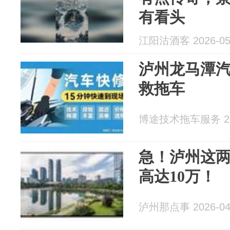
有看头
江阳沽酒客 2026-05
泸州龙马潭汽
救拖车
博途技术拖车服务 202
急！泸州这
高达10万！
泸州那点事 2026-04