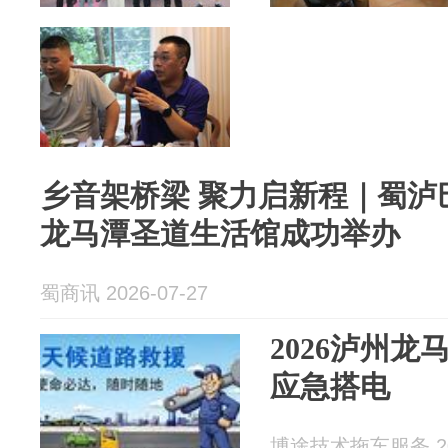
乡音架桥梁 聚力启新程｜蜀泸
龙马潭圣道生活馆成功举办
蜀商讯 2026-07-27
2026泸州龙
应急搭电
博途技术拖车服务 202