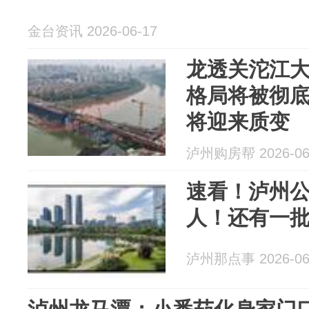
金台资讯 2026-06-17
龙透关沱江
格局将被彻
将迎来质变
泸州购房帮 2026-06
速看！泸州公
人！还有一
泸州那点事 2026-06