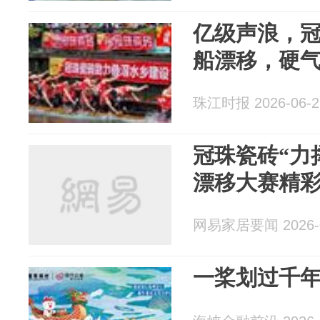
亿级声浪，
船漂移，硬
珠江时报 2026-06-2
冠珠瓷砖“力撑
漂移大赛精
网易家居要闻 2026-0
一桨划过千