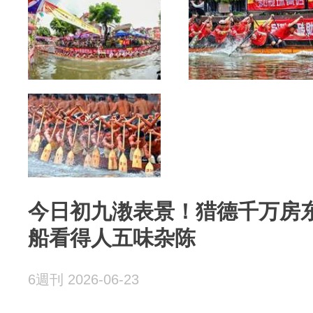
今日初九漖表景！猎德千万房
船看得人五味杂陈
6週刊 2026-06-23