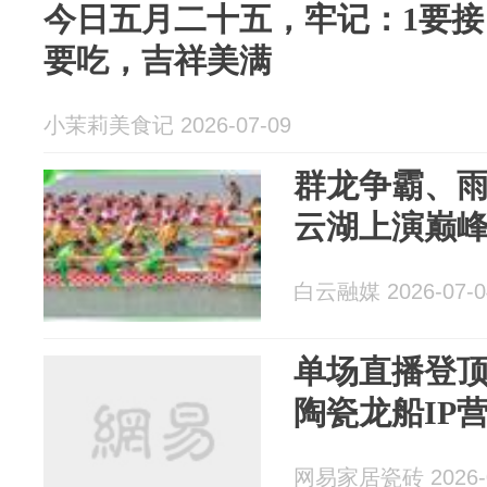
今日五月二十五，牢记：1要接
要吃，吉祥美满
小茉莉美食记 2026-07-09
群龙争霸、
云湖上演巅
白云融媒 2026-07-0
单场直播登顶
陶瓷龙船IP
网易家居瓷砖 2026-0