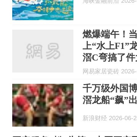
海峡金融前沿 2026-0
燃爆端午！
上“水上F1
滘C弯搞了件
网易家居瓷砖 2026-0
千万级外国博
滘龙船“飙”
新浪财经 2026-06-2