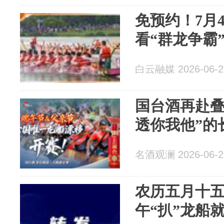
免预约！7月
看“群龙争霸
白云融媒 2026-06-2
国台酒再赴叠
透你我他”的
名酒观澜 2026-06-2
农历五月十
午“扒”龙船