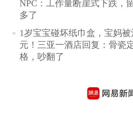
NPC：工作量断崖式下跌，
多了
1岁宝宝碰坏纸巾盒，宝妈被酒
元！三亚一酒店回复：骨瓷
格，吵翻了