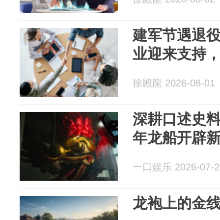
建军节遇退
业迎来支持
徐殿龍 2026-08-01
深耕口述史
年龙船开辟
一口娱乐 2026-07-2
龙袍上的金