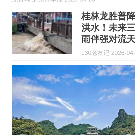
桂林龙胜普
洪水！未来
雨伴强对流天
眼】
930老友记 2026-04-