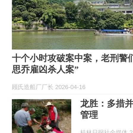
十个小时攻破案中案，老刑警
思乔雇凶杀人案”
顾氏造船厂厂长 2026-04-16
龙胜：多措
管理
桂林日报社全媒体 202