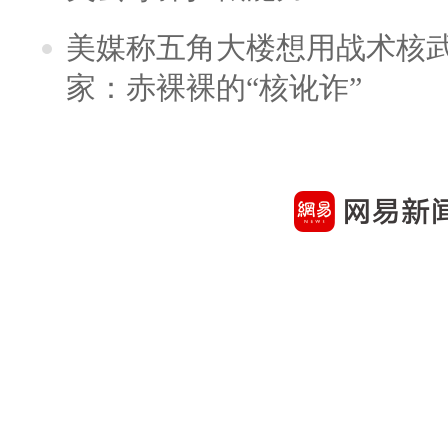
美媒称五角大楼想用战术核
家：赤裸裸的“核讹诈”