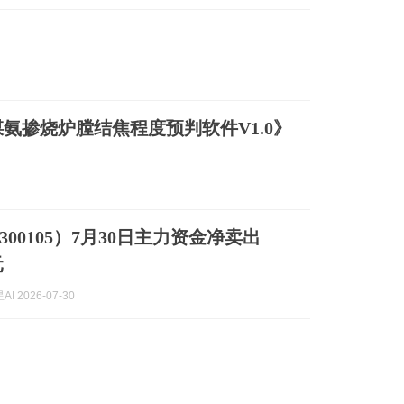
氨掺烧炉膛结焦程度预判软件V1.0》
00105）7月30日主力资金净卖出
元
I 2026-07-30