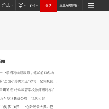
登录
注册免费邮箱
新闻
招聘物理教师，笔试前13名均遭淘汰？教育局：已叫停招聘，成立调查组全面核查
“全国小炒肉大王”称号，仅凭视频评出？中国烹饪协会回应
通报“特殊教育学校教师招聘存在违规行为”：已启动问责程序 副校长被停职
G9车型预售价公布：43.98万起
白海豚”加强！中心附近最大风力已达15级 最新研判