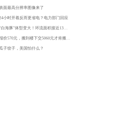
表面最高分辨率图像来了
24小时开着反而更省电？电力部门回应
白海豚”体型变大！环流面积接近13个浙江那么大
价570元，搬到楼下交5060元才肯搬上楼！女子傻眼了……
瓜子饺子，美国怕什么？