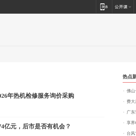
热点
佛山一中学
026年热机检修服务询价采购
费大厨
广东雷州
享界
.74亿元，后市是否有机会？
台风“