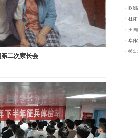
欧洲
社评
美国
卓伟爆
拔出萝
期第二次家长会