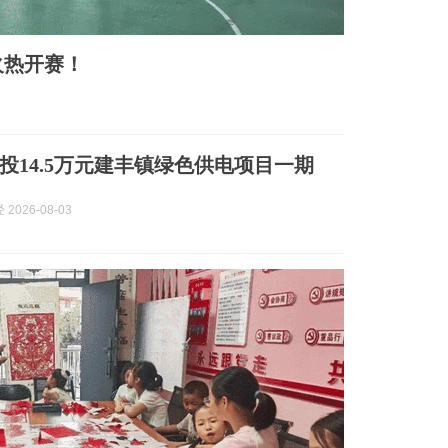
火热开赛！
投14.5万元建丰镇绿色供电项目一期
2026-08-03