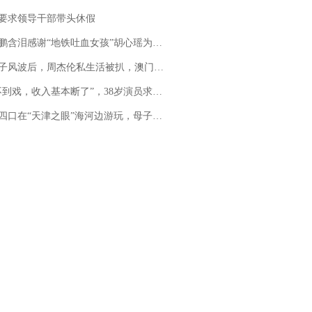
要求领导干部带头休假
地铁吐血女孩”胡心瑶为嫣然天使捐99999元：这份捐赠太沉重，尊重其捐赠意愿，个人向胡心瑶和她的病友之家各捐赠99999元
风波后，周杰伦私生活被扒，澳门输10亿传闻早已经水落石出
，收入基本断了”，38岁演员求职景区NPC：工作量断崖式下跌，留给我试错的时间不多了
四口在“天津之眼”海河边游玩，母子俩不幸溺亡