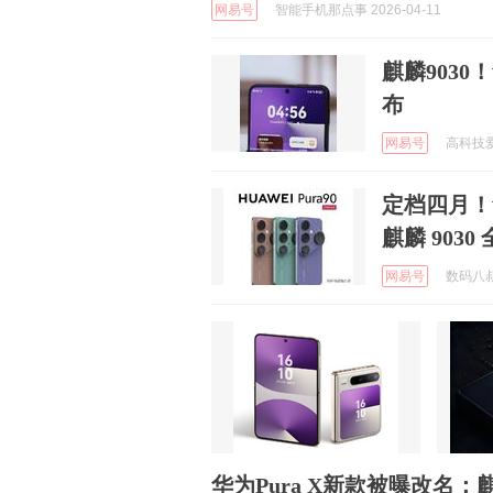
网易号
智能手机那点事 2026-04-11
麒麟903
布
网易号
高科技爱好
定档四月！华
麒麟 9030
网易号
数码八叔 
华为Pura X新款被曝改名：