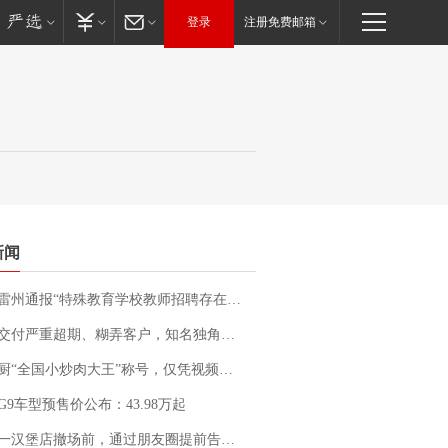
登录
注册免费邮箱
新闻
通报“特殊教育学校教师招聘存在违规行为”：已启动问责程序 副校长被停职
期、糊弄客户，知名独角兽车企创始人回应：都没证据，将依法采取措施，“本人长期与美国交管局保持沟通，对方表示肯定”
“全国小炒肉大王”称号，仅凭视频评出？中国烹饪协会回应
G9车型预售价公布：43.98万起
撤场前，通过朋友圈提前告知逐一退费，有顾客仅剩1元也全被退回，分文不少；顾客：言而有信，让人感动