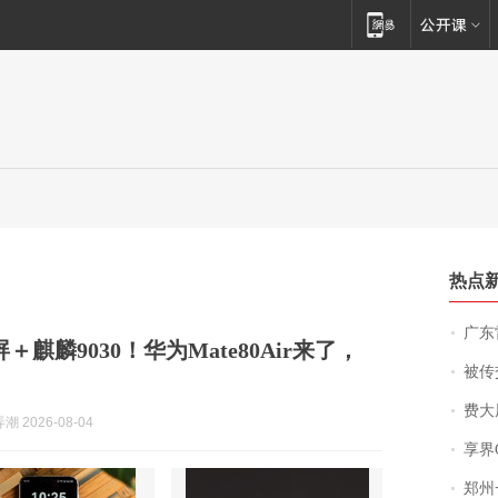
热点
广东雷州
＋麒麟9030！华为Mate80Air来了，
被传交付严重超
费大厨
 2026-08-04
享界
郑州一汉堡店