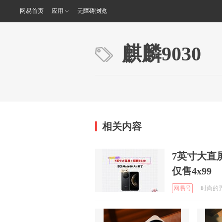
网易首页
应用
无障碍浏览
麒麟9030
相关内容
7英寸大直屏
仅售4x99
网易号
时尚的弄潮