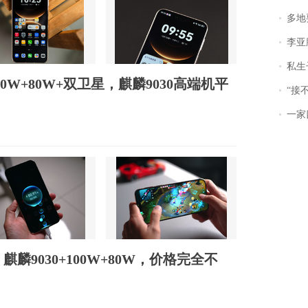
多地
李亚鹏含泪感谢“
私生子
100W+80W+双卫星，麒麟9030高端机平
“接不到戏
一家
，麒麟9030+100W+80W，价格完全不