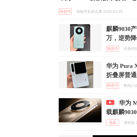
网易号
智能手机那点事 2026-03-28
麒麟9030
万，逆势降
网易号
先看科技圈
华为 Pura
折叠屏普通
网易号
数码八叔 
华为 M
载麒麟9030
视频
简科技 2