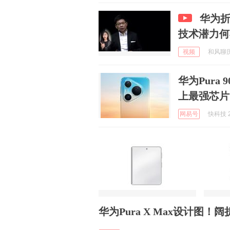
华为折
技术潜力何
视频
和风聊历史
华为Pura 
上最强芯片 
网易号
快科技 2
华为Pura X Max设计图！