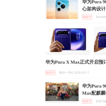
华为Pura 
心架构设计
网易号
TechWe
华为Pura X Max正式开启预
网易号
数码一号站 2026-04-17
华为Pura 9
Max配麒麟
网易号
机智万象 