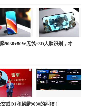
麒麟9030+80W无线+3D人脸识别，才
戒O1和麒麟9030的纠结！